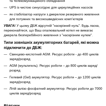
та телекомунікаційного обладнання
UPS із чистою синусоїдою для циркуляційних насосів
як стабілізатор напруги з джерелом резервного живлення
для потужних та високошвидкісних комп'ютерів
УВАГА!
У цьому ДБЖ відсутній "наскрізний нуль". Будь ласка,
переконайтеся, що Ваш опалювальний котел не вимагає
джерела безперебійного живлення з "наскрізним нулем".
Типи зовнішніх акумуляторних батарей, які можна
підключити до ДБЖ:
Свинцево-кислотний AGM. Ресурс роботи - до 400 циклів
заряд/розряд
AGM (мультигель). Ресурс роботи – до 800 циклів заряд/
розряд
Гелевий (Gel) акумулятор. Ресурс роботи – до 1200 циклів
заряд/розряд
Літій залізо фосфатний акумулятор. Ресурс роботи до 7000
циклів заряд/розряд
Відгуки