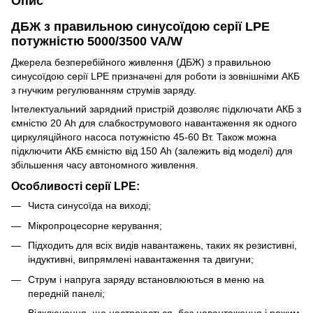
Опис
ДБЖ з правильною синусоїдою серії LPE
потужністю 5000/3500 VA/W
Джерела безперебійного живлення (ДБЖ) з правильною
синусоїдою серії LPE призначені для роботи із зовнішніми АКБ
з гнучким регулюванням струмів заряду.
Інтелектуальний зарядний пристрій дозволяє підключати АКБ з
ємністю 20 Ah для слабкострумового навантаження як одного
циркуляційного насоса потужністю 45-60 Вт. Також можна
підключити АКБ ємністю від 150 Ah (залежить від моделі) для
збільшення часу автономного живлення.
Особливості серії LPE:
Чиста синусоїда на виході;
Мікропроцесорне керування;
Підходить для всіх видів навантажень, таких як резистивні,
індуктивні, випрямлені навантаження та двигуни;
Струм і напруга заряду встановлюються в меню на
передній панелі;
Відключення, що настроюється, без навантаження і режим