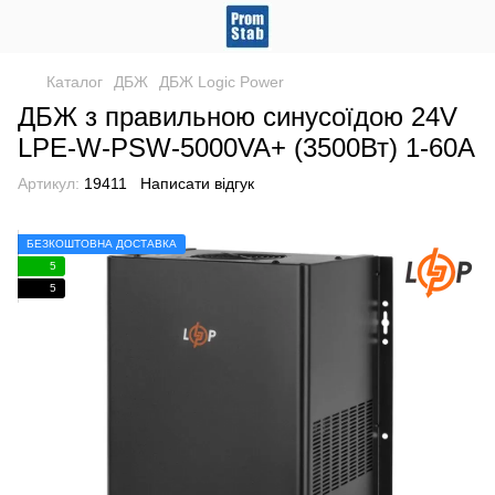
Каталог
ДБЖ
ДБЖ Logic Power
ДБЖ з правильною синусоїдою 24V
LPE-W-PSW-5000VA+ (3500Вт) 1-60A
Артикул:
19411
Написати відгук
БЕЗКОШТОВНА ДОСТАВКА
5
5