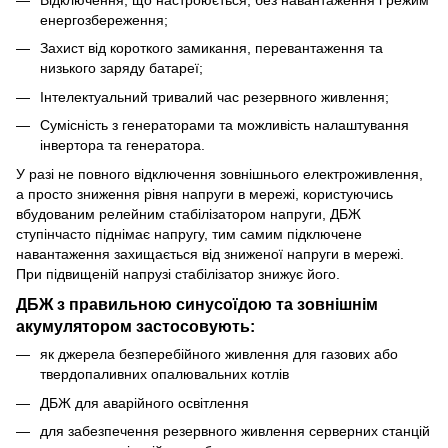
енергозбереження;
Захист від короткого замикання, перевантаження та
низького заряду батареї;
Інтелектуальний тривалий час резервного живлення;
Сумісність з генераторами та можливість налаштування
інвертора та генератора.
У разі не повного відключення зовнішнього електроживлення,
а просто зниження рівня напруги в мережі, користуючись
вбудованим релейним стабілізатором напруги, ДБЖ
ступінчасто піднімає напругу, тим самим підключене
навантаження захищається від зниженої напруги в мережі.
При підвищеній напрузі стабілізатор знижує його.
ДБЖ з правильною синусоїдою та зовнішнім
акумулятором застосовують:
як джерела безперебійного живлення для газових або
твердопаливних опалювальних котлів
ДБЖ для аварійного освітлення
для забезпечення резервного живлення серверних станцій