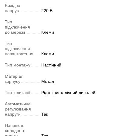
Вихідна
напруга
220 В
Тип
підключення
до мережі
Клеми
Тип
підключення
навантаження
Клеми
Тип монтажу
Настінний
Матеріал
корпусу
Метал
Тип індикації
Рідкокристалічний дисплей
Автоматичне
регулювання
напруги
Так
Наявність
холодного
старту
Так