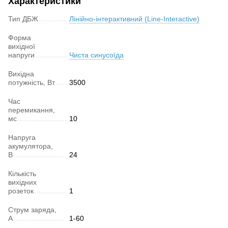
Характеристики
Тип ДБЖ
Лінійно-інтерактивний (Line-Interactive)
Форма
вихідної
напруги
Чиста синусоїда
Вихідна
потужність, Вт
3500
Час
перемикання,
мс
10
Напруга
акумулятора,
В
24
Кількість
вихідних
розеток
1
Струм заряда,
А
1-60