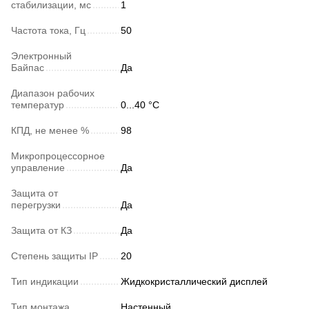
стабилизации, мс
1
Частота тока, Гц
50
Электронный
Байпас
Да
Диапазон рабочих
температур
0...40 °C
КПД, не менее %
98
Микропроцессорное
управление
Да
Защита от
перегрузки
Да
Защита от КЗ
Да
Степень защиты IP
20
Тип индикации
Жидкокристаллический дисплей
Тип монтажа
Настенный