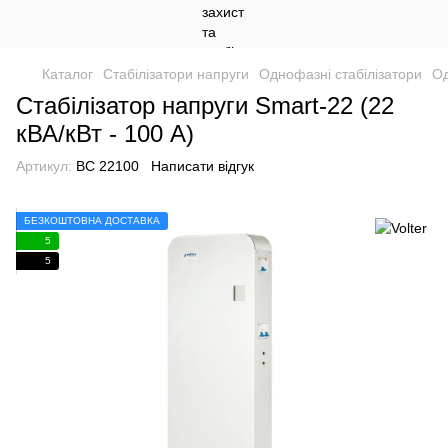
Каталог
Стабілізатори напруги
Однофазні стабілізатори
Од
Стабілізатор напруги Smart-22 (22
кВА/кВт - 100 А)
Артикул:
ВС 22100
Написати відгук
БЕЗКОШТОВНА ДОСТАВКА
5
5