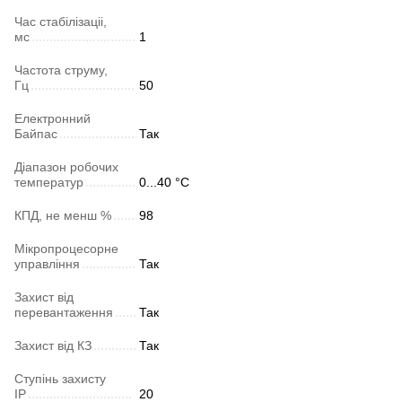
Час стабілізаціі,
мс
1
Частота струму,
Гц
50
Електронний
Байпас
Так
Діапазон робочих
температур
0...40 °C
КПД, не менш %
98
Мікропроцесорне
управління
Так
Захист від
перевантаження
Так
Захист від КЗ
Так
Ступінь захисту
IP
20