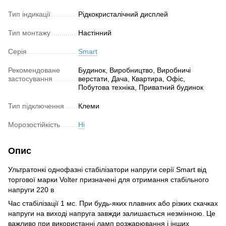
Тип індикації
Рідкокристалічний дисплей
Тип монтажу
Настінний
Серія
Smart
Рекомендоване
Будинок, Виробництво, Виробничі
застосування
верстати, Дача, Квартира, Офіс,
Побутова техніка, Приватний будинок
Тип підключення
Клеми
Морозостійкість
Ні
Опис
Ультратонкі однофазні стабілізатори напруги серії Smart від
торгової марки Volter призначені для отримання стабільного
напруги 220 в
Час стабілізації 1 мс. При будь-яких плавних або різких скачках
напруги на виході напруга завжди залишається незмінною. Це
важливо при використанні ламп розжарювання і інших