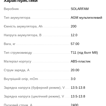
Характеристики
Виробник
SOLARFAM
Тип акумулятора
AGM мультигелевий
Ємність акумулятора, Ah
200
Напруга акумулятора, В
12.0
Вага, кг
57.00
Тип струмовиводу
Т11 (під болт М8)
Матеріал корпусу
ABS-пластик
Струм заряда, А
20.00
Внутрішній опір, mOm
3.0
Зарядна напруга (буферний режим), V
13.5-13.8
Зарядна напруга (циклічний режим), V
13.5-13.8
Пусковий струм, А
2400