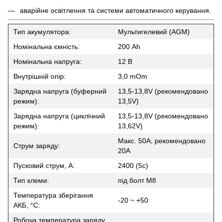
аварійне освітлення та системи автоматичного керування.
Тип акумулятора:
Мультигелевий (AGM)
Номінальна ємність:
200 Ah
Номінальна напруга:
12 В
Внутрішній опір:
3,0 mOm
Зарядна напруга (буферний
13,5-13,8V (рекомендовано
режим):
13,5V)
Зарядна напруга (циклічний
13,5-13,8V (рекомендовано
режим):
13,62V)
Макс. 50A; рекомендовано
Струм заряду:
20A
Пусковий струм, А:
2400 (5с)
Тип клеми:
під болт М8
Температура зберігання
-20 ~ +50
АКБ, °C:
Робоча температура заряду,