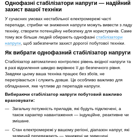
Однофазні стабілізатори напруги — надійний
захист вашої техніки
У сучасних умовах нестабільної електромережі часті
перепади, стрибки чи зниження напруги можуть вивести з ладу
техніку, створити потенційну небезпеку для користувачів. Саме
тому все більше людей обирають однофазні
стабілізатори
напруги
, щоб забезпечити захист дорогої побутової техніки.
Як вибрати однофазний стабілізатор напруги
Стабілізатор автоматично контролює рівень вхідної напруги та
в разі відхилення швидко вирівнює її до безпечного рівня.
Завдяки цьому ваша техніка працює без збоїв, не
перегрівається і служить довше. Це особливо важливо для
обладнання, яке чутливе до перепадів напруги.
Вибираючи стабілізатор напруги побутовий важливо
враховувати:
Загальну потужність приладів, які будуть підключені, а
також характер навантаження — індукційне, реактивне чи
змішане.
Стан електромережі у вашому регіоні, діапазон напруг, які
зазвичай переважають — занижені чи завищені.