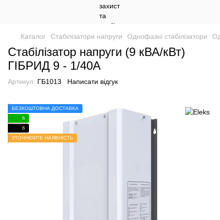
Каталог
Стабілізатори напруги
Однофазні стабілізатори
Од
Стабілізатор напруги (9 кВА/кВт)
ГІБРИД 9 - 1/40А
Артикул:
ГБ1013
Написати відгук
БЕЗКОШТОВНА ДОСТАВКА
6
6
УТОЧНЮЙТЕ НАЯВНІСТЬ