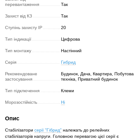
перевантаження
Так
Захист від КЗ
Так
Ступінь захисту IP
20
Тип індикації
Цифрова
Тип монтажу
Настінний
Серія
Гибрид
Рекомендоване
Будинок, Дача, Квартира, Побутова
застосування
техніка, Приватний будинок
Тип підключення
Клеми
Морозостійкість
Ні
Опис
Стабілізатори
серії "Гібрид"
належать до релейних
стабілізаторів напруги. Головною перевагою цієї серії є