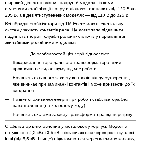
широкий діапазон вхідних напруг. У моделях із семи
ступенями стабілізації напруги діапазон становить від 120 В до
295 В, а в дев'ятиступеневих моделях — від 110 В до 325 В.
Всі гібридні стабілізатори від ТМ Елекс мають спеціальну
систему захисту контактів реле. Це дозволило підвищити
надійність і термін служби релейних ключів у порівнянні зі
звичайними релейними моделями.
До особливостей цієї серії відносяться:
Використання тороїдального трансформатора, який
практично не видає шуму під час роботи.
Наявність активного захисту контактів від дугоутворення,
яке виникає при замиканні контактів і може призвести до їх
вигорання.
Низьке споживання енергії при роботі стабілізатора без
навантаження (на холостому ходу).
Наявність системи захисту трансформатора від перегріву.
Стабілізатор виготовлений у металевому корпусі. Моделі з
потужністю 2,2 кВт і 3,5 кВт підключаються через розетку, а всі
інші (від 5,5 кВт і вище) підключаються через клеммну колодку,