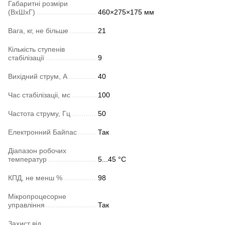
Габаритні розміри
(ВхШхГ)
460×275×175 мм
Вага, кг, не більше
21
Кількість ступенів
стабілізації
9
Вихідний струм, А
40
Час стабілізаціі, мс
100
Частота струму, Гц
50
Електронний Байпас
Так
Діапазон робочих
температур
5...45 °C
КПД, не менш %
98
Мікропроцесорне
управління
Так
Захист від