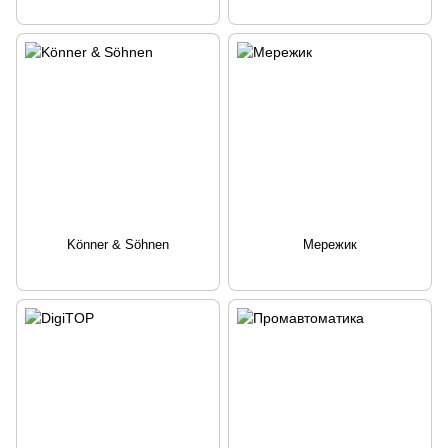
Könner & Söhnen
Мережик