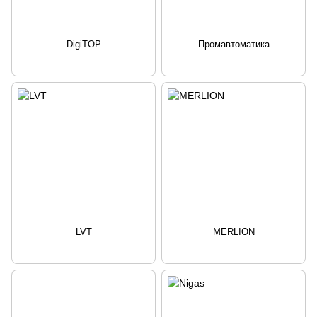
DigiTOP
Промавтоматика
LVT
MERLION