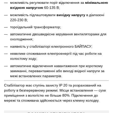
можливість регулювати поріг відключення за
мінімальною
вхідною напругою
60-135 В;
можливість підлаштовувати
вихідну напругу
в діапазоні
220-230 В;
тороїдальний трансформатор;
автоматичне двошвидкісне керування вентиляторами для
охолодження;
наявність у стабілізаторі електронного БАЙПАСУ;
невелике споживання електроенергії під час роботи на
холостому ходу;
автоматичне відключення навантаження при короткому
замиканні, перевантаженні або виході вхідної напруги за
межі встановлених параметрів.
Стабілізатор має ступінь захисту IP 20 та розрахований на
роботу в безперервному режимі. Місце встановлення — сухе
приміщення з вологістю не більше 80%. Підключення до
мережі та споживача здійснюється через клемну колодку.