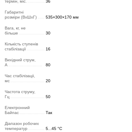
термін, міс.
36
Габаритні
розміри (ВхШхГ)
535×300×170 мм
Вага, кг, не
більше
30
Кількість ступенів
стабілізації
16
Вихідний струм,
А
80
Час стабілізаціі,
мс
20
Частота струму,
Гц
50
Електронний
Байпас
Так
Діапазон робочих
температур
5...45 °C