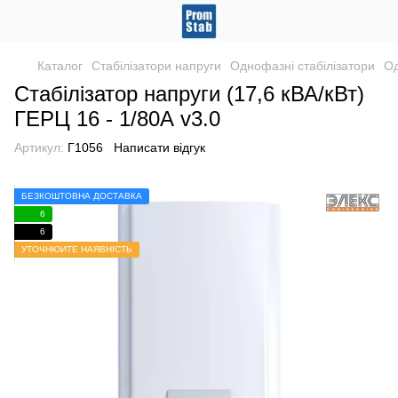
Каталог
Стабілізатори напруги
Однофазні стабілізатори
Од
Стабілізатор напруги (17,6 кВА/кВт)
ГЕРЦ 16 - 1/80А v3.0
Артикул:
Г1056
Написати відгук
БЕЗКОШТОВНА ДОСТАВКА
6
6
УТОЧНЮЙТЕ НАЯВНІСТЬ