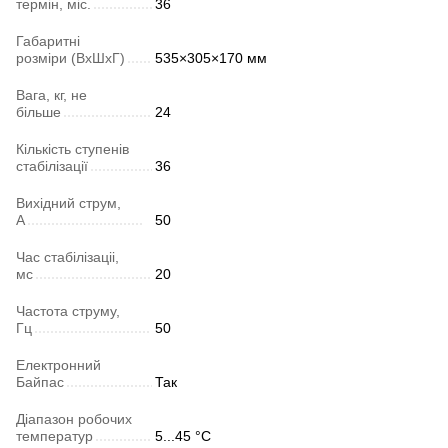
термін, міс.
36
Габаритні
розміри (ВхШхГ)
535×305×170 мм
Вага, кг, не
більше
24
Кількість ступенів
стабілізації
36
Вихідний струм,
А
50
Час стабілізаціі,
мс
20
Частота струму,
Гц
50
Електронний
Байпас
Так
Діапазон робочих
температур
5...45 °C