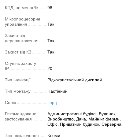
КПД, не менш %
98
Мікропроцесорне
управління
Так
Захист від
перевантаження
Так
Захист від КЗ
Так
Ступінь захисту
IP
20
Тип індикації
Рідкокристалічний дисплей
Тип монтажу
Настінний
Серія
Герц
Рекомендоване
Административні будівлі, Будинок,
застосування
Виробництво, Дача, Майнінг ферми,
Офіс, Приватний будинок, Серверна
Тип підключення
Клеми