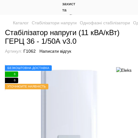
Каталог
Стабілізатори напруги
Однофазні стабілізатори
Од
Стабілізатор напруги (11 кВА/кВт)
ГЕРЦ 36 - 1/50А v3.0
Артикул:
Г1062
Написати відгук
БЕЗКОШТОВНА ДОСТАВКА
6
6
УТОЧНЮЙТЕ НАЯВНІСТЬ