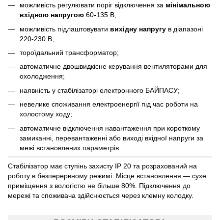
можливість регулювати поріг відключення за
мінімальною
вхідною напругою
60-135 В;
можливість підлаштовувати
вихідну напругу
в діапазоні
220-230 В;
тороїдальний трансформатор;
автоматичне двошвидкісне керування вентиляторами для
охолодження;
наявність у стабілізаторі електронного БАЙПАСУ;
невелике споживання електроенергії під час роботи на
холостому ходу;
автоматичне відключення навантаження при короткому
замиканні, перевантаженні або виході вхідної напруги за
межі встановлених параметрів.
Стабілізатор має ступінь захисту IP 20 та розрахований на
роботу в безперервному режимі. Місце встановлення — сухе
приміщення з вологістю не більше 80%. Підключення до
мережі та споживача здійснюється через клемну колодку.