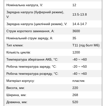
Номінальна напруга, V:
12
Зарядна напруга (буферний режим),
13.5-13.8
V:
Зарядна напруга (циклічний режим), V:
14.4-14.7
Струм короткого замикання, A:
3600
Номінальний струм заряду, A:
35
Тип клеми:
Т11 (під болт М6)
Кількість циклів:
1200
Температура зберігання АКБ, °C:
-40 ~ +60
Робоча температура заряду, °C:
-20 ~ +50
Робоча температура розряду, °C:
-40 ~ +60
Матеріал корпусу:
пластик
Висота, мм:
220
Ширина, мм:
268
Довжина, мм:
520