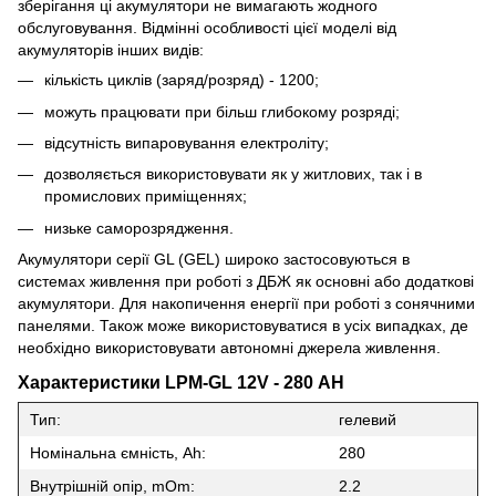
зберігання ці акумулятори не вимагають жодного
обслуговування. Відмінні особливості цієї моделі від
акумуляторів інших видів:
кількість циклів (заряд/розряд) - 1200;
можуть працювати при більш глибокому розряді;
відсутність випаровування електроліту;
дозволяється використовувати як у житлових, так і в
промислових приміщеннях;
низьке саморозрядження.
Акумулятори серії GL (GEL) широко застосовуються в
системах живлення при роботі з ДБЖ як основні або додаткові
акумулятори. Для накопичення енергії при роботі з сонячними
панелями. Також може використовуватися в усіх випадках, де
необхідно використовувати автономні джерела живлення.
Характеристики LPM-GL 12V - 280 AH
Тип:
гелевий
Номінальна ємність, Ah:
280
Внутрішній опір, mOm:
2.2