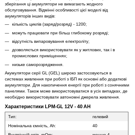
зберігання ці акумулятори не вимагають жодного
обслуговування. Відмінні особливості цієї моделі від
акумуляторів інших видів:
кількість циклів (заряд/розряд) - 1200;
можуть працювати при більш глибокому розряді;
відсутність випаровування електроліту;
дозволяється використовувати як у житлових, так і в
промислових приміщеннях;
низьке саморозрядження.
Акумулятори серії GL (GEL) широко застосовуються в
системах живлення при роботі з ІБП як основні або додаткові
акумулятори. Для накопичення енергії при роботі з сонячними
панелями. Також може використовуватися в усіх випадках, де
необхідно використовувати автономні джерела живлення.
Характеристики LPM-GL 12V - 40 AH
Тип:
гелевий
Номінальна ємність, Ah:
40
Внутрішній опір, mOm:
менше 4