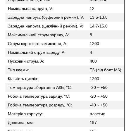
Номінальна напруга, V:
12
Зарядна напруга (буферний режим), V:
13.5-13.8
Зарядна напруга (циклічний режим), V:
14.7-15.0
Максимальний струм заряду, A:
8
Струм короткого замикання, A:
1200
Номінальний струм заряду, A:
4
Пусковий струм, А:
400
Тип клеми:
Т6 (під болт М6)
Кількість циклів:
1200
Температура зберігання АКБ, °C:
-20 ~ +50
Робоча температура заряду, °C:
-20 ~ +50
Робоча температура розряду, °C:
-40 ~ +50
Матеріал корпусу:
пластик
Довжина, мм:
197