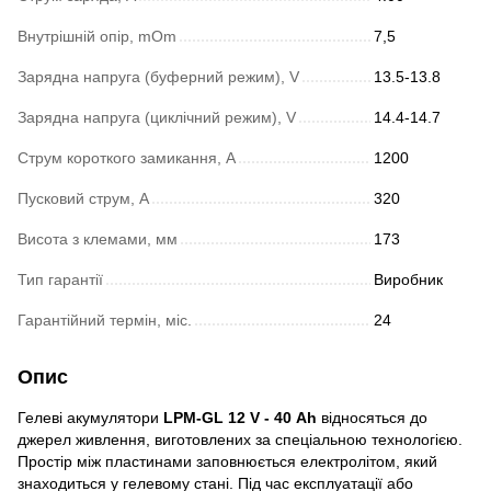
Внутрішній опір, mOm
7,5
Зарядна напруга (буферний режим), V
13.5-13.8
Зарядна напруга (циклічний режим), V
14.4-14.7
Струм короткого замикання, A
1200
Пусковий струм, А
320
Висота з клемами, мм
173
Тип гарантії
Виробник
Гарантійний термін, міс.
24
Опис
Гелеві акумулятори
LPM-GL 12 V - 40 Аh
відносяться до
джерел живлення, виготовлених за спеціальною технологією.
Простір між пластинами заповнюється електролітом, який
знаходиться у гелевому стані. Під час експлуатації або