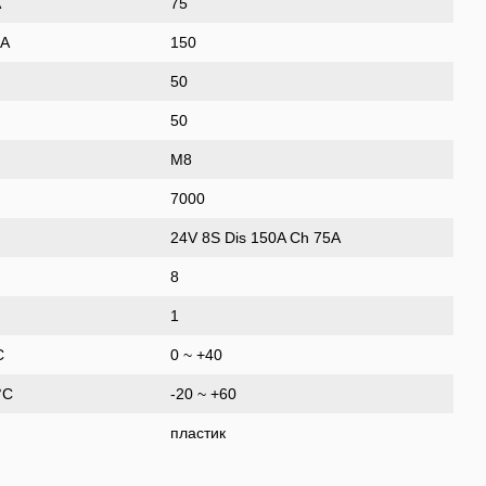
A
75
 A
150
50
50
М8
7000
24V 8S Dis 150A Ch 75А
8
1
C
0 ~ +40
°C
-20 ~ +60
пластик