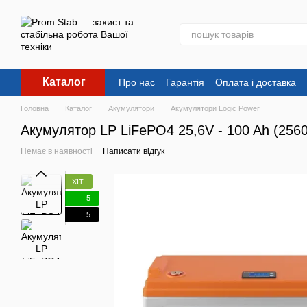
Перейти до основного контенту
Каталог
Про нас
Гарантія
Оплата і доставка
Головна
Каталог
Акумулятори
Акумулятори Logic Power
Акумулятор LP LiFePO4 25,6V - 100 Ah (25
Немає в наявності
Написати відгук
ХІТ
5
5