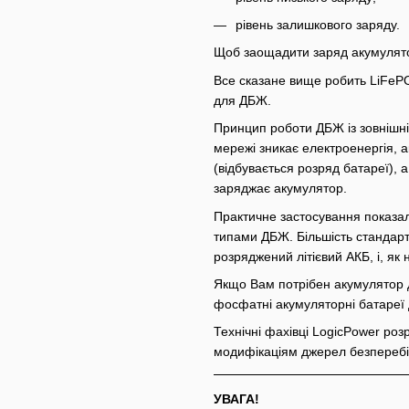
рівень залишкового заряду.
Щоб заощадити заряд акумулято
Все сказане вище робить LiFePO
для ДБЖ.
Принцип роботи ДБЖ із зовнішні
мережі зникає електроенергія, 
(відбувається розряд батареї),
заряджає акумулятор.
Практичне застосування показал
типами ДБЖ. Більшість стандар
розряджений літієвий АКБ, і, як
Якщо Вам потрібен акумулятор дл
фосфатні акумуляторні батареї 
Технічні фахівці LogicPower роз
модифікаціям джерел безперебі
УВАГА!