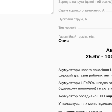
Зарядна напруга (циклічний режим)
Струм короткого замикання, A
Пусковий струм, А
Тип гарантії
Гарантійний термін, міс.
Опис
Ак
25.6V - 1
Акумулятори нового покоління L
широкий діапазон робочих темпе
Акумулятори LiFePO4 швидко за
будь-якому положенні) і мають к
Акумулятор обладнано
LCD інд
У налаштуваннях меню індикато
рівень низького заряду;