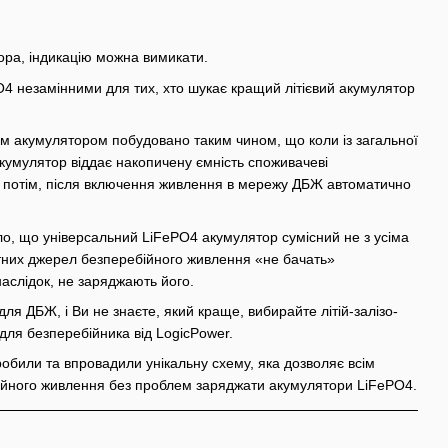
ра, індикацію можна вимикати.
4 незамінними для тих, хто шукає кращий літієвий акумулятор
м акумулятором побудовано таким чином, що коли із загальної
акумулятор віддає накопичену ємність споживачеві
 а потім, після включення живлення в мережу ДБЖ автоматично
о, що універсальний LiFePO4 акумулятор сумісний не з усіма
тних джерел безперебійного живлення «не бачать»
 наслідок, не заряджають його.
я ДБЖ, і Ви не знаєте, який краще, вибирайте літій-залізо-
для безперебійника від LogicPower.
робили та впровадили унікальну схему, яка дозволяє всім
йного живлення без проблем заряджати акумулятори LiFePO4.