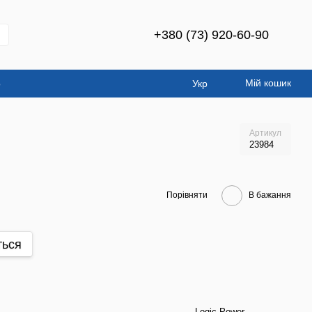
+380 (73) 920-60-90
Мій кошик
о
Укр
Артикул
23984
Порівняти
В бажання
ться
Logic Power