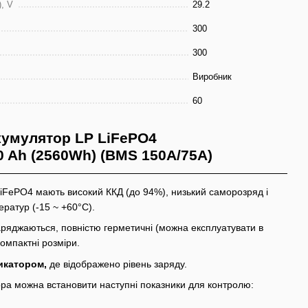
, V
29.2
300
300
Виробник
60
умулятор LP LiFePO4
00 Ah (2560Wh) (BMS 150A/75А)
iFePO4 мають високий ККД (до 94%), низький саморозряд і
ратур (-15 ~ +60°C).
ряджаються, повністю герметичні (можна експлуатувати в
омпактні розміри.
икатором,
де відображено рівень заряду.
ра можна встановити наступні показники для контролю: