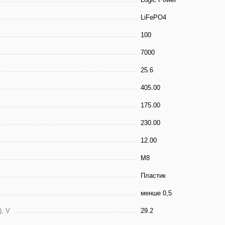
LiFePO4
100
7000
25.6
405.00
175.00
230.00
12.00
М8
Пластик
менше 0,5
, V
29.2