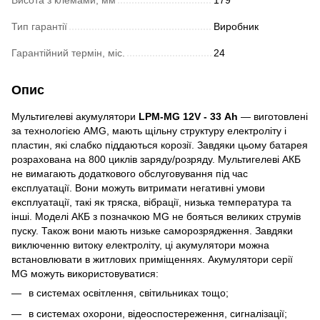
Висота з клемами, мм
179
Тип гарантії
Виробник
Гарантійний термін, міс.
24
Опис
Мультигелеві акумулятори
LPM-MG 12V - 33 Аh
— виготовлені
за технологією AMG, мають щільну структуру електроліту і
пластин, які слабко піддаються корозії. Завдяки цьому батарея
розрахована на 800 циклів заряду/розряду. Мультигелеві АКБ
не вимагають додаткового обслуговування під час
експлуатації. Вони можуть витримати негативні умови
експлуатації, такі як тряска, вібрації, низька температура та
інші. Моделі АКБ з позначкою MG не бояться великих струмів
пуску. Також вони мають низьке саморозрядження. Завдяки
виключенню витоку електроліту, ці акумулятори можна
встановлювати в житлових приміщеннях. Акумулятори серії
MG можуть використовуватися:
в системах освітлення, світильниках тощо;
в системах охорони, відеоспостереження, сигналізації;