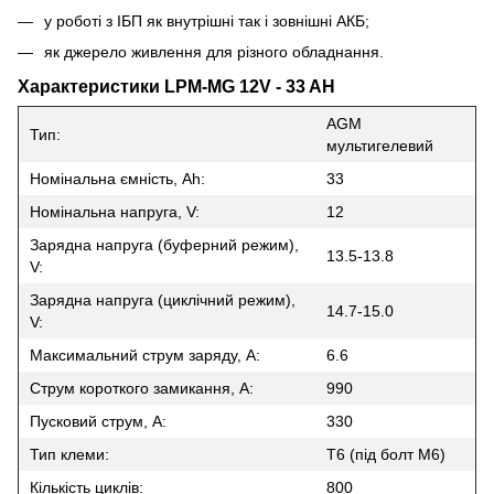
у роботі з ІБП як внутрішні так і зовнішні АКБ;
як джерело живлення для різного обладнання.
Характеристики LPM-MG 12V - 33 AH
AGM
Тип:
мультигелевий
Номінальна ємність, Ah:
33
Номінальна напруга, V:
12
Зарядна напруга (буферний режим),
13.5-13.8
V:
Зарядна напруга (циклічний режим),
14.7-15.0
V:
Максимальний струм заряду, A:
6.6
Струм короткого замикання, A:
990
Пусковий струм, А:
330
Тип клеми:
Т6 (під болт М6)
Кількість циклів:
800