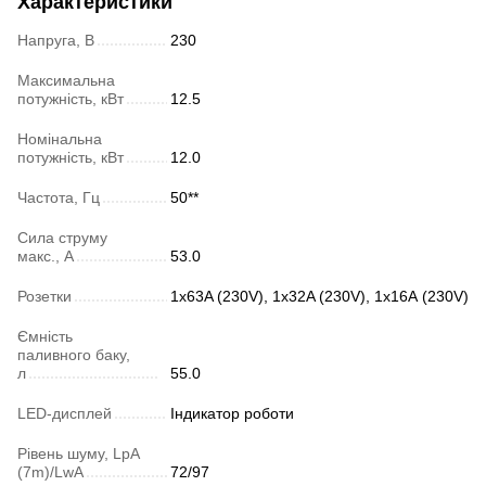
Характеристики
Напруга, В
230
Максимальна
потужність, кВт
12.5
Номінальна
потужність, кВт
12.0
Частота, Гц
50**
Сила струму
макс., А
53.0
Розетки
1х63A (230V), 1х32A (230V), 1x16А (230V)
Ємність
паливного баку,
л
55.0
LED-дисплей
Індикатор роботи
Рівень шуму, LpA
(7m)/LwA
72/97