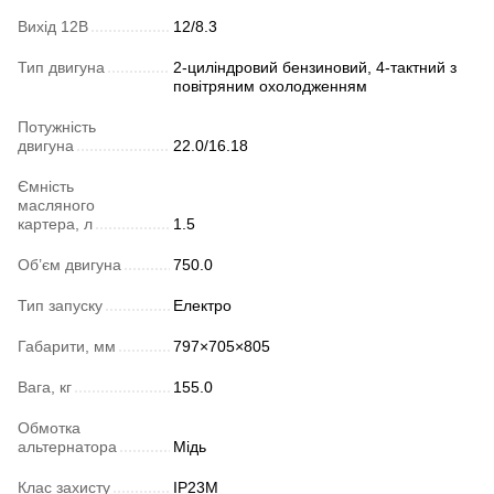
Вихід 12В
12/8.3
Тип двигуна
2-циліндровий бензиновий, 4-тактний з
повітряним охолодженням
Потужність
двигуна
22.0/16.18
Ємність
масляного
картера, л
1.5
Об’єм двигуна
750.0
Тип запуску
Електро
Габарити, мм
797×705×805
Вага, кг
155.0
Обмотка
альтернатора
Мідь
Клас захисту
IP23M