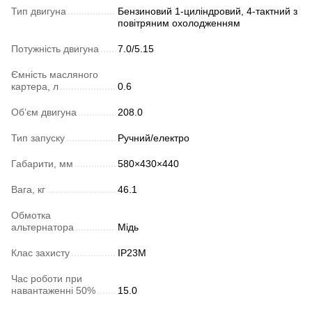
Тип двигуна
Бензиновий 1-циліндровий, 4-тактний з
повітряним охолодженням
Потужність двигуна
7.0/5.15
Ємність масляного
картера, л
0.6
Об’єм двигуна
208.0
Тип запуску
Ручний/електро
Габарити, мм
580×430×440
Вага, кг
46.1
Обмотка
альтернатора
Мідь
Клас захисту
IP23M
Час роботи при
навантаженні 50%
15.0