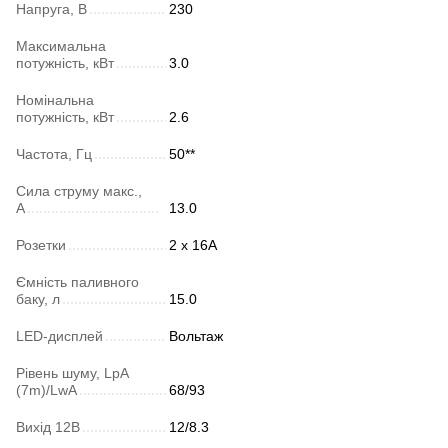
Напруга, В
230
Максимальна
потужність, кВт
3.0
Номінальна
потужність, кВт
2.6
Частота, Гц
50**
Сила струму макс.,
А
13.0
Розетки
2 х 16A
Ємність паливного
баку, л
15.0
LED-дисплей
Вольтаж
Рівень шуму, LpA
(7m)/LwA
68/93
Вихід 12В
12/8.3