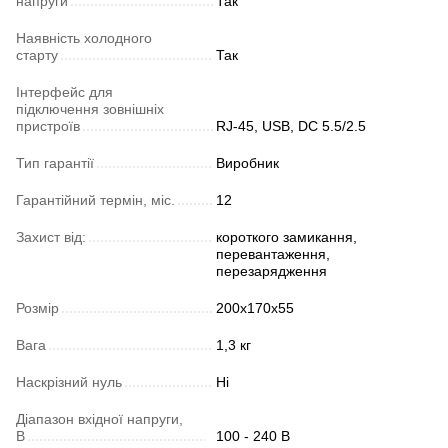
напруги
Так
Наявність холодного
старту
Так
Інтерфейс для
підключення зовнішніх
пристроїв
RJ-45, USB, DC 5.5/2.5
Тип гарантії
Виробник
Гарантійний термін, міс.
12
Захист від:
короткого замикання,
перевантаження,
перезарядження
Розмір
200х170х55
Вага
1,3 кг
Наскрізний нуль
Ні
Діапазон вхідної напруги,
В
100 - 240 В