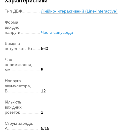
Характеристики
Тип ДБЖ
Лінійно-інтерактивний (Line-Interactive)
Форма
вихідної
напруги
Чиста синусоїда
Вихідна
потужність, Вт
560
Час
перемикання,
мс
5
Напруга
акумулятора,
В
12
Кількість
вихідних
розеток
2
Струм заряда,
А
5/15