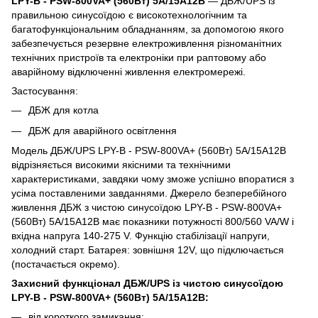
LPY-B - PSW-800VA+ (560Вт) 5A/15A12В
— ДБЖ/UPS із
правильною синусоїдою є високотехнологічним та
багатофункціональним обладнанням, за допомогою якого
забезпечується резервне електроживлення різноманітних
технічних пристроїв та електроніки при раптовому або
аварійному відключенні живлення електромережі.
Застосування:
ДБЖ для котла
ДБЖ для аварійного освітлення
Модель ДБЖ/UPS LPY-B - PSW-800VA+ (560Вт) 5A/15A12В
відрізняється високими якісними та технічними
характеристиками, завдяки чому зможе успішно впоратися з
усіма поставленими завданнями. Джерело безперебійного
живлення ДБЖ з чистою синусоїдою LPY-B - PSW-800VA+
(560Вт) 5A/15A12В має показники потужності 800/560 VA/W і
вхідна напруга 140-275 V. Функцію стабілізації напруги,
холодний старт. Батарея: зовнішня 12V, що підключається
(постачається окремо).
Захисний функціонал ДБЖ/UPS із чистою синусоїдою
LPY-B - PSW-800VA+ (560Вт) 5A/15A12В:
від короткого замикання;