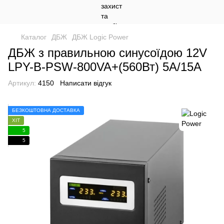
Каталог
ДБЖ
ДБЖ Logic Power
ДБЖ з правильною синусоїдою 12V
LPY-B-PSW-800VA+(560Вт) 5A/15A
Артикул:
4150
Написати відгук
БЕЗКОШТОВНА ДОСТАВКА
ХІТ
5
5