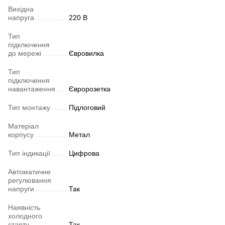
Вихідна
напруга
220 В
Тип
підключення
до мережі
Євровилка
Тип
підключення
навантаження
Євророзетка
Тип монтажу
Підлоговий
Матеріал
корпусу
Метал
Тип індикації
Цифрова
Автоматичне
регулювання
напруги
Так
Наявність
холодного
старту
Так