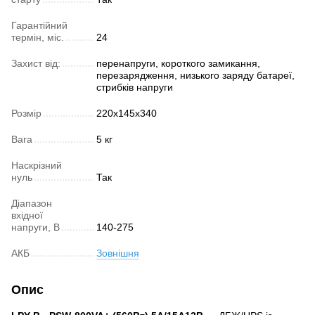
Гарантійний
термін, міс.
24
Захист від:
перенапруги, короткого замикання,
перезарядження, низького заряду батареї,
стрибків напруги
Розмір
220х145х340
Вага
5 кг
Наскрізний
нуль
Так
Діапазон
вхідної
напруги, В
140-275
АКБ
Зовнішня
Опис