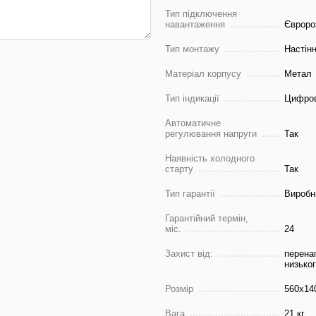
Тип підключення
навантаження
Євроро
Тип монтажу
Настін
Матеріал корпусу
Метал
Тип індикації
Цифро
Автоматичне
регулювання напруги
Так
Наявність холодного
старту
Так
Тип гарантії
Виробн
Гарантійний термін,
міс.
24
Захист від:
перена
низьког
Розмір
560х14
Вага
21 кг