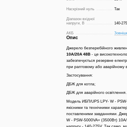
Наскрізний нуль
Так
Діапазон вхідної
напруги, В
140-27
АКБ
Зовніш
Опис
Джерело безперебійного живле
10A/20A 48В
- це високотехноло
забезпечується резервне електр
при раптовому або аварійному 
Застосування:
ДБЖ для котла;
ДБЖ для аварійного освітлення.
Модель ИБП/UPS LPY- W - PSW-5
якісними та технічними характе
поставленими завданнями. Джер
W - PSW-5000VA+ (3500Вт) 10A/2
напругу - 140-275V. Так само, ма