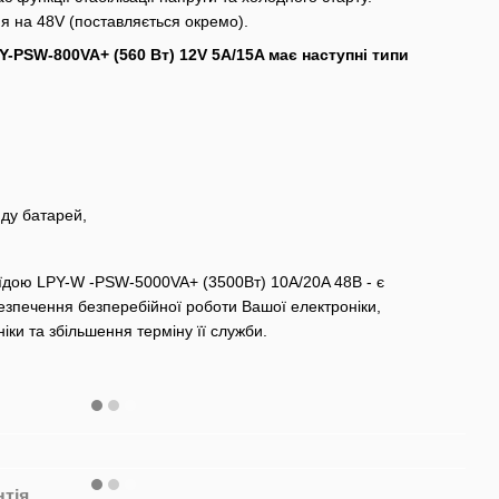
я на 48V (поставляється окремо).
-PSW-800VA+ (560 Вт) 12V 5A/15A має наступні типи
яду батарей,
їдою LPY-W -PSW-5000VA+ (3500Вт) 10A/20A 48В - є
зпечення безперебійної роботи Вашої електроніки,
іки та збільшення терміну її служби.
нтія