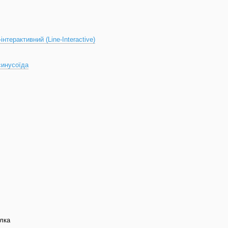
-інтерактивний (Line-Interactive)
синусоїда
лка