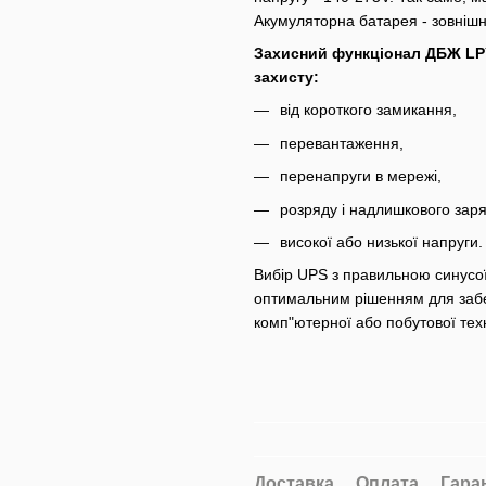
Акумуляторна батарея - зовнішн
Захисний функціонал ДБЖ LPY
захисту:
від короткого замикання,
перевантаження,
перенапруги в мережі,
розряду і надлишкового зар
високої або низької напруги.
Вибір UPS з правильною синусо
оптимальним рішенням для забе
комп"ютерної або побутової техн
Доставка
Оплата
Гара