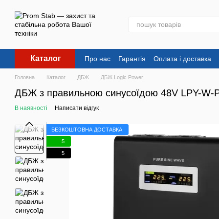
Перейти до основного контенту
Каталог
Про нас
Гарантія
Оплата і доставка
Головна
Каталог
ДБЖ
ДБЖ Logic Power
ДБЖ з правильною синусоїдою 48V LPY-W-
В наявності
Написати відгук
БЕЗКОШТОВНА ДОСТАВКА
5
5