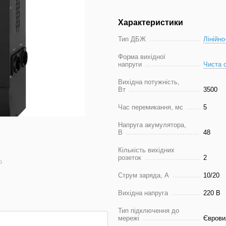
Характеристики
Тип ДБЖ
Лінійно
Форма вихідної
напруги
Чиста 
Вихідна потужність,
Вт
3500
Час перемикання, мс
5
Напруга акумулятора,
В
48
Кількість вихідних
розеток
2
ю
Струм заряда, А
10/20
Вихідна напруга
220 В
Тип підключення до
мережі
Єврови