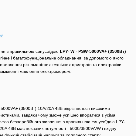
5
ня
ння з правильною синусоїдою
LPY- W - PSW-5000VA+ (3500Вт)
гічне і багатофункціональне обладнання, за допомогою якого
оживлення різноманітних технічних пристроїв та електроніки
вимкненні живлення електромережі.
000VA+ (3500Вт) 10A/20A 48В відрізняється високими
ристиками, завдяки чому зможе успішно впоратися з усіма
ело безперебійного живлення з правильною синусоїдою LPY-
0A 48В має показник потужності - 5000/3500VA/W і вхідну
є функції стабілізації напруги та холодного старту.