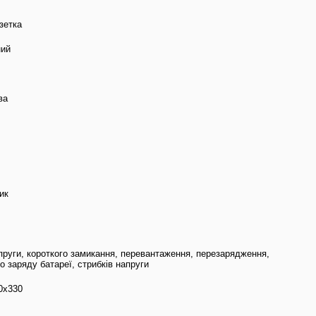
зетка
ний
ва
ик
пруги, короткого замикання, перевантаження, перезарядження,
о заряду батареї, стрибків напруги
0х330