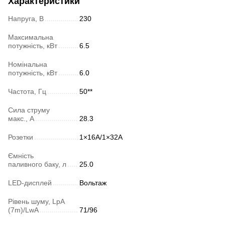
Характеристики
Напруга, В
230
Максимальна
потужність, кВт
6.5
Номінальна
потужність, кВт
6.0
Частота, Гц
50**
Сила струму
макс., А
28.3
Розетки
1×16А/1×32А
Ємність
паливного баку, л
25.0
LED-дисплей
Вольтаж
Рівень шуму, LpA
(7m)/LwA
71/96