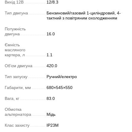
Вихід 12В
12/8.3
Тип двигуна
Бензиновий/газовий 1-циліндровий, 4-
тактний з повітряним охолодженням
Потужність
двигуна
16.0
Ємність
масляного
картера, л
1.1
Об’єм двигуна
420.0
Тип запуску
Ручний/електро
Габарити, мм
680×545×550
Вага, кг
83.0
Обмотка
альтернатора
Мідь
Клас захисту
IP23M