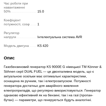
Час роботи при
навантаженні
50%
15.0
Коефіцієнт
потужності, cosφ
1
Регулятор
напруги
Інтелектуальна система AVR
Модель двигуна
KS 420
Опис
Газобензиновий генератор KS 9000E G німецької ТМ Könner &
Söhnen серії DUAL FUEL — це двохпаливна модель, що є
актуальною оскільки має оптимальні характеристики,
оснащена як ручним, так і електрозапуском. Потужності
генератора достатньо для аварійного живлення
електроприладів, що регулярно використовуються. Генератор
однаково ефективний як на бензині, так і на газі (пропан-
бутан) — параметри, що генеруються будуть аналогічні.