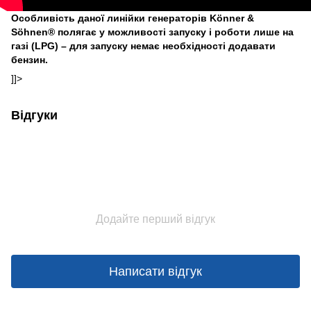
Особливість даної линійки генераторів Könner &
Söhnen® полягає у можливості запуску і роботи лише на
газі (LPG) – для запуску немає необхідності додавати
бензин.
]]>
Відгуки
Додайте перший відгук
Написати відгук