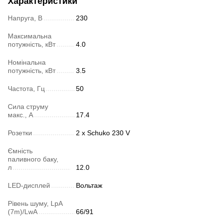
Характеристики
Напруга, В
230
Максимальна
потужність, кВт
4.0
Номінальна
потужність, кВт
3.5
Частота, Гц
50
Сила струму
макс., А
17.4
Розетки
2 x Schuko 230 V
Ємність
паливного баку,
л
12.0
LED-дисплей
Вольтаж
Рівень шуму, LpA
(7m)/LwA
66/91