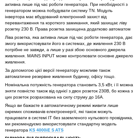
активна лише під час роботи генератора. При необхідності з
генератором можна побудувати систему TN. Модуль
інвертора має вбудований електронний захист від
перевантаження та короткого замикання, який захищає ліву
розетку 230 В. Права розетка захищена додатково автоматом
Ліва розетка, яка активна лише під час роботи генератора, дає
змогу використовувати його в системах, де живлення 230 В
потрібне не завжди, а лише у разі збою основного джерела
живлення. MAINS INPUT може контролювати основне джерело
живлення.
За допомогою цієї версії генератору можливе також
автоматичне резервне живлення будинку, офісу тощо.
Номінальна потужність генератора становить 3,5 кВт, і її можна
зняти повністю також від однієї з двох розеток 230В, бо кожна з
цих розеток розрахована на силу струму до 16А.
Якщо ви бажаєте в автоматичному режимі живити лише
окремих споживачів електроенергії, які також можуть
працювати в системі IT без заземленого нульового провідника,
ми рекомендуємо використовувати стандартну модель
генератора
KS 4000iE S ATS