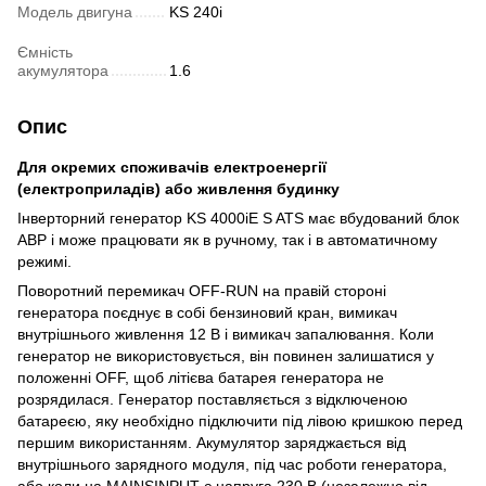
Модель двигуна
KS 240i
Ємність
акумулятора
1.6
Опис
Для окремих споживачів електроенергії
(електроприладів) або живлення будинку
Інверторний генератор KS 4000iE S ATS має вбудований блок
АВР і може працювати як в ручному, так і в автоматичному
режимі.
Поворотний перемикач OFF-RUN на правій стороні
генератора поєднує в собі бензиновий кран, вимикач
внутрішнього живлення 12 В і вимикач запалювання. Коли
генератор не використовується, він повинен залишатися у
положенні OFF, щоб літієва батарея генератора не
розрядилася. Генератор поставляється з відключеною
батареєю, яку необхідно підключити під лівою кришкою перед
першим використанням. Акумулятор заряджається від
внутрішнього зарядного модуля, під час роботи генератора,