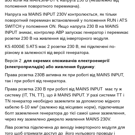
або коли на MAINSINPUT є напруга 230 В (незалежно від
положення поворотного перемикача).
Напруга на MAINS INPUT 230V контролюється, як тільки
поворотний перемикач встановлений у положення RUN і ATS
SWITCH у положення ON. Якщо напруга 230 В на MAINS
INPUT зникає, контролер АВР запускає генератор і перемикає
розетки 230 В на живлення від інверторного модуля.
KS 4000iE S ATS має 2 розетки 230 В, які підключені по-
різному в залежності від версії генератора.
Версія 2
для окремих споживачів електроенергії
(електроприладів) або живлення будинку
:
Права розетка 230В активна як при роботі від MAINS INPUT,
так і при роботі від генератора.
Права розетка 230 В при роботі від MAINS INPUT має ту ж
систему (IT, TN, TT), що й MAINS INPUT. У разі системи TT і
TN генератор необхідно заземлити за допомогою мідного
кабелю 6-10 мм² (залежно від місцевих норм), підключивши
болт заземлення генератора до тієї самої шини заземлення,
через яку заземлено джерело живлення MAINS 230V.
Ліва розетка підключена до виходу інверторного модуля для
того щоб отримати доступ до його нульового проводу і