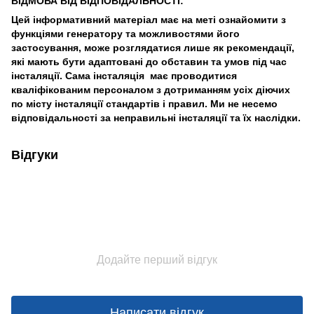
ВІДМОВА ВІД ВІДПОВІДАЛЬНОСТІ:
Цей інформативний матеріал має на меті ознайомити з
функціями генератору та можливостями його
застосування, може розглядатися лише як рекомендації,
які мають бути адаптовані до обставин та умов під час
інсталяції. Сама інсталяція має проводитися
кваліфікованим персоналом з дотриманням усіх діючих
по місту інсталяції стандартів і правил. Ми не несемо
відповідальності за неправильні інсталяції та їх наслідки.
Відгуки
Додайте перший відгук
Написати відгук