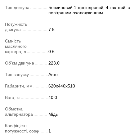
Тип двигуна
Бензиновий 1-циліндровий, 4-тактний, з
повітряним охолодженням
Потужність
двигуна
7.5
Ємність
масляного
картера, л
0.6
Об’єм двигуна
223.0
Тип запуску
Авто
Габарити, мм
620х440х510
Вага, кг
40.0
Обмотка
альтернатора
Мідь
Коефіцієнт
потужності, cosφ
1