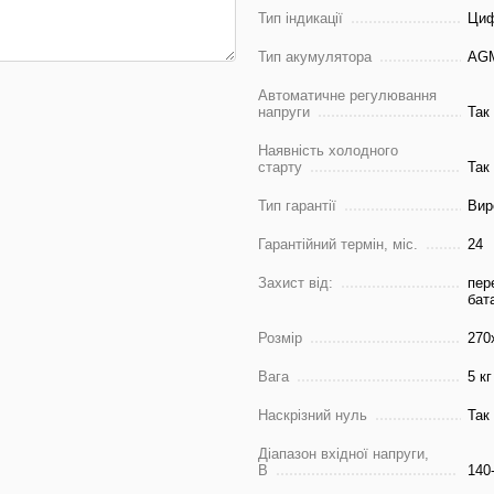
Тип індикації
Циф
Тип акумулятора
AGM
Автоматичне регулювання
напруги
Так
Наявність холодного
старту
Так
Тип гарантії
Вир
Гарантійний термін, міс.
24
Захист від:
пер
бат
Розмір
270
Вага
5 кг
Наскрізний нуль
Так
Діапазон вхідної напруги,
В
140