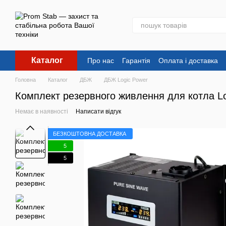
Перейти до основного контенту
Каталог
Про нас
Гарантія
Оплата і доставка
Головна
Каталог
ДБЖ
ДБЖ Logic Power
Комплект резервного живлення для котла L
Немає в наявності
Написати відгук
БЕЗКОШТОВНА ДОСТАВКА
5
5