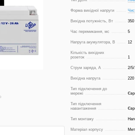
Форма вихідної напруги
Чис
Вихідна потужність, Вт
350
Час перемикання, мс
5
Напруга акумулятора, В
12
Кількість вихідних
розеток
1
Струм заряда, А
2/5/
Вихідна напруга
220
Тип підключення до
мережі
Євр
ю
Тип підключення
навантаження
Євр
Тип монтажу
Нап
Матеріал корпусу
Мет