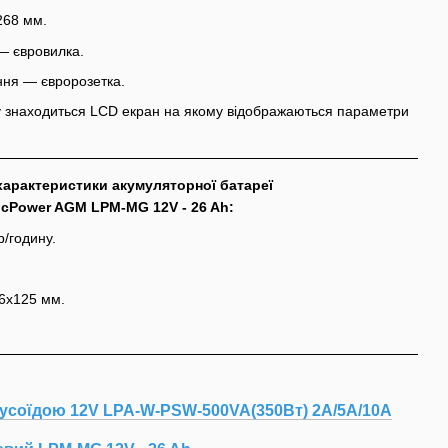
268 мм.
— євровилка.
ння — євророзетка.
су знаходиться LCD екран на якому відображаються параметри
характеристики акумуляторної батареї
icPower AGM LPM-MG 12V - 26 Ah:
р/годину.
6х125 мм.
усоїдою 12V LPA-W-PSW-500VA(350Вт) 2A/5A/10A