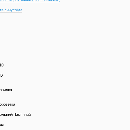
та синусоїда
10
 В
овилка
орозетка
ольний/Настінний
ал