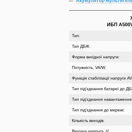
Акумулятор мультигеле
ИБП A500
Тип:
Тип ДБЖ:
Форма вихідної напруги:
Потужність, VA/W:
Функція стабілізації напруги A
Тип під'єднання батареї до Д
Тип під'єднання навантаженн
Тип під'єднання до мережі:
Кількість виходів:
Вихідна напруга, V: