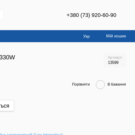
+380 (73) 920-60-90
Мій кошик
о
Укр
 330W
Артикул
13599
Порівняти
В бажання
ться
йно-інтерактивний (Line-Interactive)