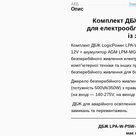
АКБ
Зов
Опис
Комплект ДБ
для електрообл
із
Комплект ДБЖ LogicPower LPA-W
12V + акумулятор AGM LPM-MG 1
безперебійного живлення електр
комп"ютерної техніки та інших п
безперебійного живлення для 
Джерело безперебійного живлен
(потужність 500VA/350W) з прав
(на вході — 140-275V, на виход
ДБЖ для аварійного освітлення 
замикань та перевантажень.
ДБЖ LPA-W-PSW-50
має 