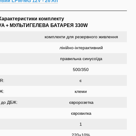
вий LPM-MG 12V - 26 Ah
Характеристики комплекту
VA + МУЛЬТИГЕЛЕВА БАТАРЕЯ 330W
комплекти для резервного живлення
лінійно-інтерактивний
правильна синусоїда
500/350
VR:
є
БЖ:
клеми
я до ДБЖ:
євророзетка
євровилка
1
220±10%