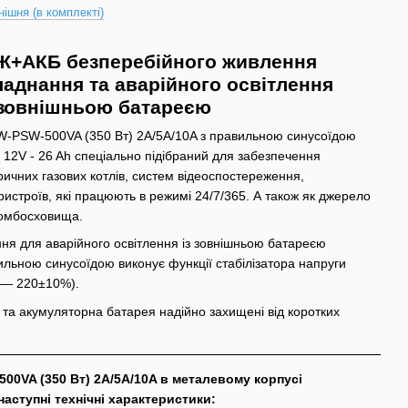
нішня (в комплекті)
Ж+АКБ безперебійного живлення
аднання та аварійного освітлення
 зовнішньою батареєю
-PSW-500VA (350 Вт) 2A/5A/10A з правильною синусоїдою
2V - 26 Ah спеціально підібраний для забезпечення
ичних газових котлів, систем відеоспостереження,
ристроїв, які працюють в режимі 24/7/365. А також як джерело
бомбосховища.
ня для аварійного освітлення із зовнішньою батареєю
ильною синусоїдою виконує функції стабілізатора напруги
і — 220±10%).
та акумуляторна батарея надійно захищені від коротких
0VA (350 Вт) 2A/5A/10A в металевому корпусі
наступні технічні характеристики: