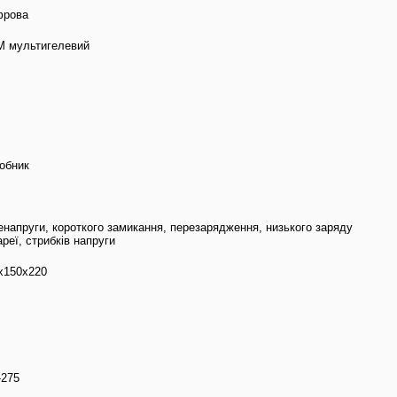
рова
 мультигелевий
обник
енапруги, короткого замикання, перезарядження, низького заряду
ареї, стрибків напруги
х150х220
-275