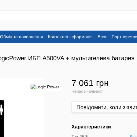
Обмін та повернення
Контактна інформація
Блог
Партнерств
ogicPower ИБП A500VA + мультигелева батарея
7 061 грн
Немає в наявності
Повідомити, коли з'яви
Характеристики
Тип ДБЖ
Ліні