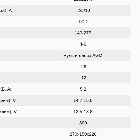
БЖ, A:
2/5/10
LCD
140-275
4-6
мультигелева AGM
26
12
КБ, A:
5.2
жим), V:
14.7-15.0
ежим), V:
13.5-13.8
800
270х150х220