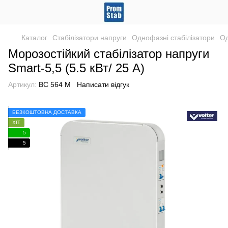
Каталог
Стабілізатори напруги
Однофазні стабілізатори
Од
Морозостійкий стабілізатор напруги
Smart-5,5 (5.5 кВт/ 25 А)
Артикул:
ВС 564 М
Написати відгук
БЕЗКОШТОВНА ДОСТАВКА
ХІТ
5
5