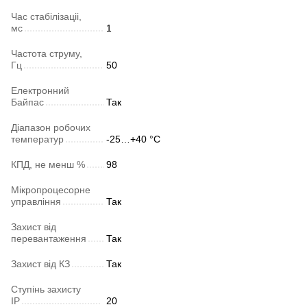
Час стабілізаціі,
мс
1
Частота струму,
Гц
50
Електронний
Байпас
Так
Діапазон робочих
температур
-25…+40 °C
КПД, не менш %
98
Мікропроцесорне
управління
Так
Захист від
перевантаження
Так
Захист від КЗ
Так
Ступінь захисту
IP
20