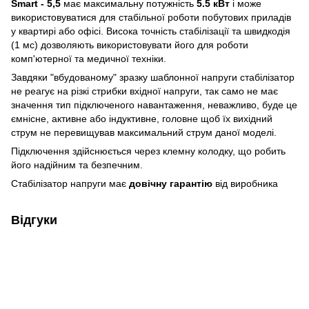
Smart - 5,5
має максимальну потужність
5.5 кВт
і може
використовуватися для стабільної роботи побутових приладів
у квартирі або офісі. Висока точність стабілізації та швидкодія
(1 мс) дозволяють використовувати його для роботи
комп'ютерної та медичної техніки.
Завдяки "вбудованому" зразку шаблонної напруги стабілізатор
не реагує на різкі стрибки вхідної напруги, так само не має
значення тип підключеного навантаження, неважливо, буде це
ємнісне, активне або індуктивне, головне щоб їх вихідний
струм не перевищував максимальний струм даної моделі.
Підключення здійснюється через клемну колодку, що робить
його надійним та безпечним.
Стабілізатор напруги має
довічну гарантію
від виробника
Відгуки