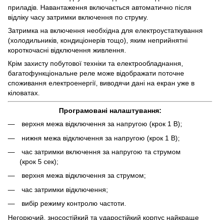
приладів. Навантаження включається автоматично після
відліку часу затримки включення по струму.
Затримка на включення необхідна для електроустаткування
(холодильників, кондиціонерів тощо), яким неприйнятні
короткочасні відключення живлення.
Крім захисту побутової техніки та електрообладнання,
багатофункціональне реле може відображати поточне
споживання електроенергії, виводячи дані на екран уже в
кіловатах.
Програмовані налаштування:
верхня межа відключення за напругою (крок 1 В);
нижня межа відключення за напругою (крок 1 В);
час затримки включення за напругою та струмом
(крок 5 сек);
верхня межа відключення за струмом;
час затримки відключення;
вибір режиму контролю частоти.
Негорючий, зносостійкий та ударостійкий корпус найкраще