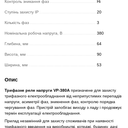
Контроль зникання фаз
Ні
Ступінь захисту IP
20
Кількість фаз
3
Номінальна робоча напруга, В
380
Глибина, мм
64
Висота, мм
90
Ширина, мм
53
Опис
Трифазне реле напруги VP-380A
призначене для захисту
трифазного електрообладнання від неприпустимих перепадів
напруги, асиметрії фаз, зникнення фаз, контролю порядка
чергування фаз. Пристрій запобігає виходу з ладу і продовжує
термін експлуатації електрообладнання.
Прилад незамінний для захисту споживачів при наявності
трифазного введення на виробництві, котеджі, будинку, дачі