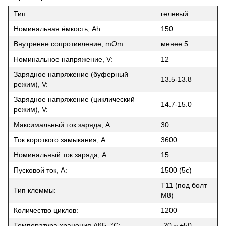
Тип:
гелевый
Номинальная ёмкость, Ah:
150
Внутренне сопротивление, mOm:
менее 5
Номинальное напряжение, V:
12
Зарядное напряжение (буферный
13.5-13.8
режим), V:
Зарядное напряжение (циклический
14.7-15.0
режим), V:
Максимальный ток заряда, A:
30
Ток короткого замыкания, A:
3600
Номинальный ток заряда, A:
15
Пусковой ток, А:
1500 (5с)
T11 (под болт
Тип клеммы:
М8)
Количество циклов:
1200
Температура хранения АКБ, °C:
-20 ~ +50