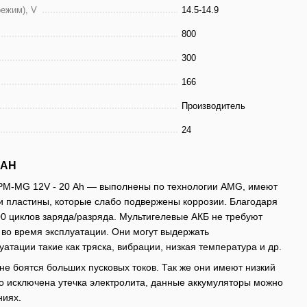
режим), V
14.5-14.9
800
300
166
Производитель
24
 AH
PM-MG 12V - 20 Ah — выполнены по технологии AMG, имеют
 и пластины, которые слабо подвержены коррозии. Благодаря
00 циклов заряда/разряда. Мультигелевые АКБ не требуют
во время эксплуатации. Они могут выдержать
атации такие как тряска, вибрации, низкая температура и др.
е боятся больших пусковых токов. Так же они имеют низкий
то исключена утечка электролита, данные аккумуляторы можно
ниях.