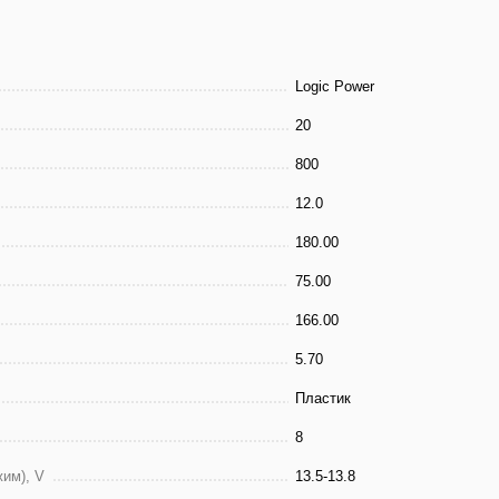
Logic Power
20
800
12.0
180.00
75.00
166.00
5.70
Пластик
8
им), V
13.5-13.8