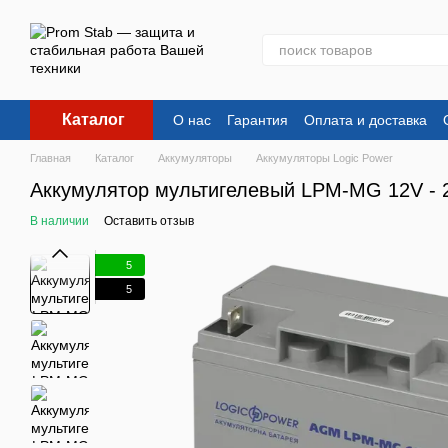
Перейти к основному контенту
Каталог
О нас
Гарантия
Оплата и доставка
Главная
Каталог
Аккумуляторы
Аккумуляторы Logic Power
Аккумулятор мультигелевый LPM-MG 12V - 
В наличии
Оставить отзыв
5
5