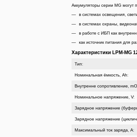
Аккумуляторы серии MG могут 
в системах освещения, свети
в системах охраны, видеона
в работе с ИБП как внутренн
как источник питания для р
Характеристики LPM-MG 12
Тип:
Номинальная ёмкость, Ah:
Внутренне сопротивление, m
Номинальное напряжение, V:
Зарядное напряжение (буферн
Зарядное напряжение (цикличе
Максимальный ток заряда, A: