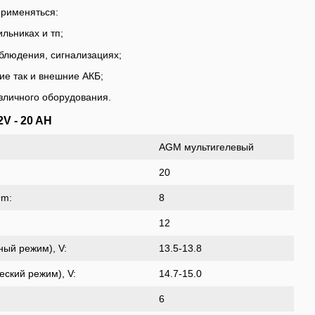
применяться:
льниках и тп;
блюдения, сигнализациях;
ие так и внешние АКБ;
азличного оборудования.
V - 20 AH
AGM мультигелевый
20
Om:
8
12
ый режим), V:
13.5-13.8
ский режим), V:
14.7-15.0
6