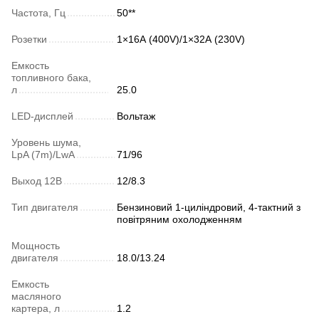
Частота, Гц
50**
Розетки
1×16А (400V)/1×32А (230V)
Емкость
топливного бака,
л
25.0
LED-дисплей
Вольтаж
Уровень шума,
LpA (7m)/LwA
71/96
Выход 12В
12/8.3
Тип двигателя
Бензиновий 1-циліндровий, 4-тактний з
повітряним охолодженням
Мощность
двигателя
18.0/13.24
Емкость
масляного
картера, л
1.2