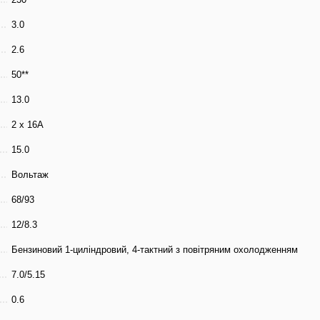
3.0
2.6
50**
13.0
2 х 16A
15.0
Вольтаж
68/93
12/8.3
Бензиновий 1-циліндровий, 4-тактний з повітряним охолодженням
7.0/5.15
0.6