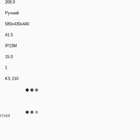
208.0
Ручний
580x430x440
41.5
IP23M
15.0
1
KS 210
нтия