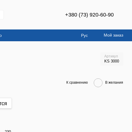
+380 (73) 920-60-90
Мой заказ
о
Рус
Артикул
KS 3000
К сравнению
В желания
тся
230