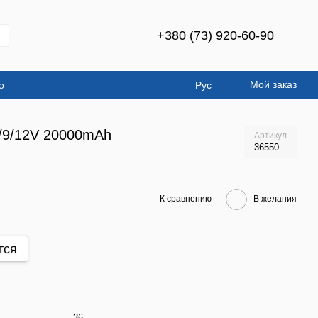
+380 (73) 920-60-90
Мой заказ
о
Рус
5/9/12V 20000mAh
Артикул
36550
К сравнению
В желания
тся
36