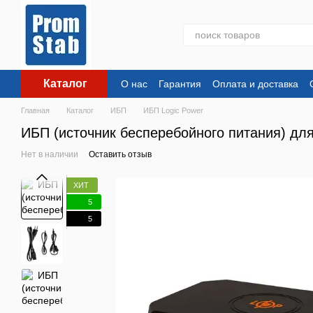
Перейти к основному контенту
Каталог
О нас
Гарантия
Оплата и доставка
Главная
Каталог
ИБП
ИБП Logic Power
ИБП (источник бесперебойного питания) дл
Нет в наличии
Оставить отзыв
ХИТ
5
5