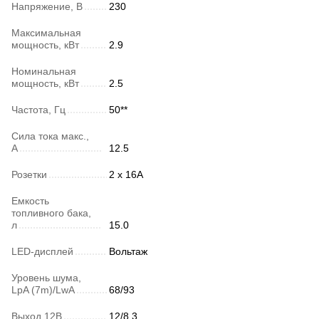
Напряжение, В
230
Максимальная
мощность, кВт
2.9
Номинальная
мощность, кВт
2.5
Частота, Гц
50**
Сила тока макс.,
А
12.5
Розетки
2 х 16A
Емкость
топливного бака,
л
15.0
LED-дисплей
Вольтаж
Уровень шума,
LpA (7m)/LwA
68/93
Выход 12В
12/8.3