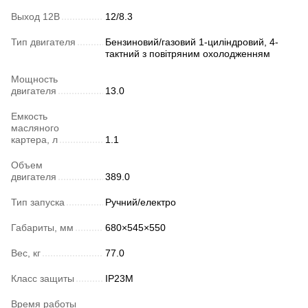
Выход 12В
12/8.3
Тип двигателя
Бензиновий/газовий 1-циліндровий, 4-
тактний з повітряним охолодженням
Мощность
двигателя
13.0
Емкость
масляного
картера, л
1.1
Объем
двигателя
389.0
Тип запуска
Ручний/електро
Габариты, мм
680×545×550
Вес, кг
77.0
Класс защиты
IP23M
Время работы