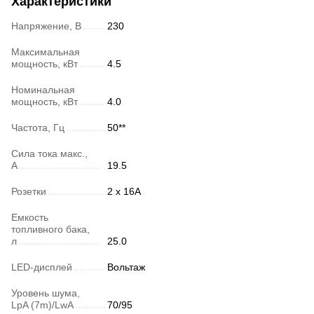
Характеристики
Напряжение, В
230
Максимальная
мощность, кВт
4.5
Номинальная
мощность, кВт
4.0
Частота, Гц
50**
Сила тока макс.,
А
19.5
Розетки
2 х 16A
Емкость
топливного бака,
л
25.0
LED-дисплей
Вольтаж
Уровень шума,
LpA (7m)/LwA
70/95