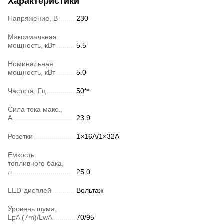
Характеристики
Напряжение, В
230
Максимальная
мощность, кВт
5.5
Номинальная
мощность, кВт
5.0
Частота, Гц
50**
Сила тока макс.,
А
23.9
Розетки
1×16А/1×32А
Емкость
топливного бака,
л
25.0
LED-дисплей
Вольтаж
Уровень шума,
LpA (7m)/LwA
70/95