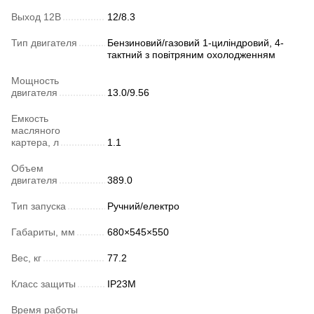
Выход 12В
12/8.3
Тип двигателя
Бензиновий/газовий 1-циліндровий, 4-
тактний з повітряним охолодженням
Мощность
двигателя
13.0/9.56
Емкость
масляного
картера, л
1.1
Объем
двигателя
389.0
Тип запуска
Ручний/електро
Габариты, мм
680×545×550
Вес, кг
77.2
Класс защиты
IP23M
Время работы