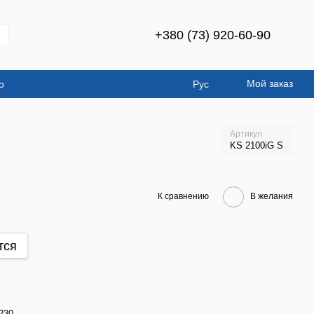
+380 (73) 920-60-90
Мой заказ
о
Рус
Артикул
KS 2100iG S
К сравнению
В желания
тся
230