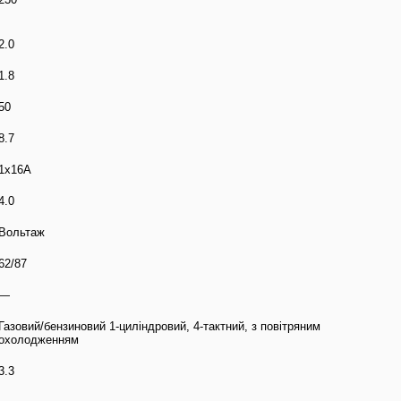
2.0
1.8
50
8.7
1x16А
4.0
Вольтаж
62/87
—
Газовий/бензиновий 1-циліндровий, 4-тактний, з повітряним
охолодженням
3.3