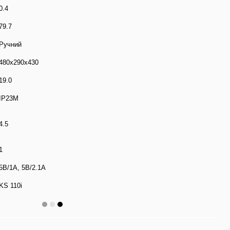
0.4
79.7
Ручний
480x290x430
19.0
IP23M
4.5
1
5В/1A, 5В/2.1A
KS 110i