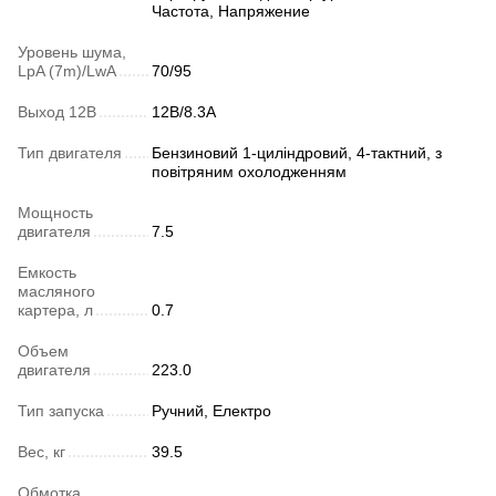
Частота, Напряжение
Уровень шума,
LpA (7m)/LwA
70/95
Выход 12В
12В/8.3A
Тип двигателя
Бензиновий 1-циліндровий, 4-тактний, з
повітряним охолодженням
Мощность
двигателя
7.5
Емкость
масляного
картера, л
0.7
Объем
двигателя
223.0
Тип запуска
Ручний, Електро
Вес, кг
39.5
Обмотка