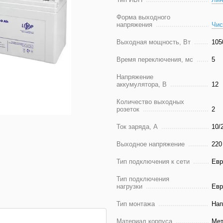
Форма выходного
напряжения
Чис
Выходная мощность, Вт
105
Время переключения, мс
5
Напряжение
аккумулятора, В
12
Количество выходных
розеток
2
Ток заряда, А
10/
Выходное напряжение
220
Тип подключения к сети
Евр
Тип подключения
нагрузки
Евр
Тип монтажа
Нап
Материал корпуса
Ме