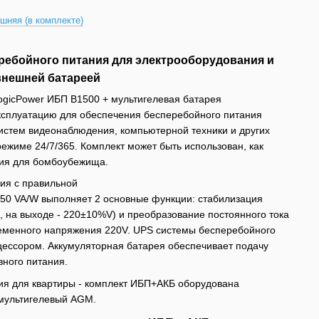
шняя (в комплекте)
ебойного питания для электрооборудования и
внешней батареей
ogicPower ИБП B1500 + мультигелевая батарея
ксплуатацию для обеспечения бесперебойного питания
 систем видеонаблюдения, компьютерной техники и других
режиме 24/7/365. Комплект может быть использован, как
ния для бомбоубежища.
ия с правильной
50 VA/W выполняет 2 основные функции: стабилизация
, на выходе - 220±10%V) и преобразование постоянного тока
ременного напряжения 220V. UPS системы бесперебойного
цессором. Аккумуляторная батарея обеспечивает подачу
вного питания.
ия для квартиры - комплект ИБП+АКБ оборудована
 мультигелевый AGM.