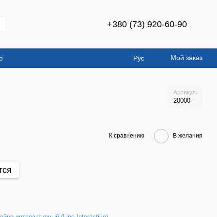
+380 (73) 920-60-90
Мой заказ
о
Рус
Артикул
20000
К сравнению
В желания
тся
ейно-интерактивный (Line-Interactive)