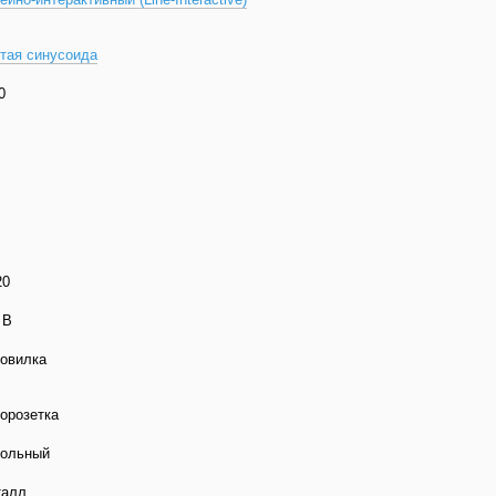
тая синусоида
0
20
 В
овилка
орозетка
ольный
талл