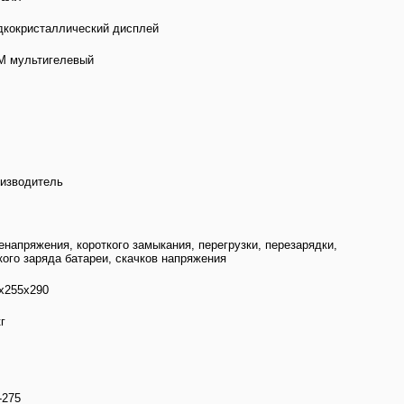
кокристаллический дисплей
 мультигелевый
изводитель
енапряжения, короткого замыкания, перегрузки, перезарядки,
кого заряда батареи, скачков напряжения
х255х290
кг
-275