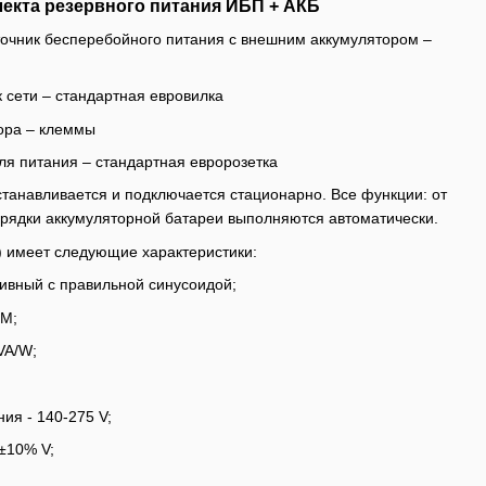
екта резервного питания ИБП + АКБ
точник бесперебойного питания с внешним аккумулятором –
 сети – стандартная евровилка
ора – клеммы
ля питания – стандартная евророзетка
станавливается и подключается стационарно. Все функции: от
рядки аккумуляторной батареи выполняются автоматически.
) имеет следующие характеристики:
ивный с правильной синусоидой;
GM;
VA/W;
ия - 140-275 V;
±10% V;