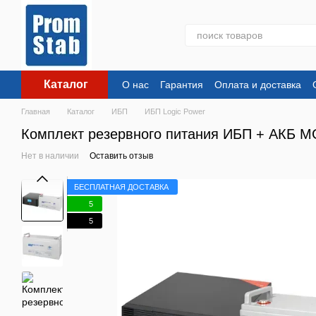
Перейти к основному контенту
Каталог
О нас
Гарантия
Оплата и доставка
Главная
Каталог
ИБП
ИБП Logic Power
Комплект резервного питания ИБП + АКБ M
Нет в наличии
Оставить отзыв
БЕСПЛАТНАЯ ДОСТАВКА
5
5