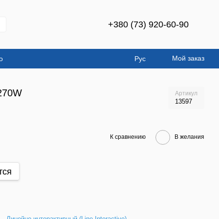
+380 (73) 920-60-90
Мой заказ
о
Рус
 270W
Артикул
13597
К сравнению
В желания
тся
Линейно-интерактивный (Line-Interactive)