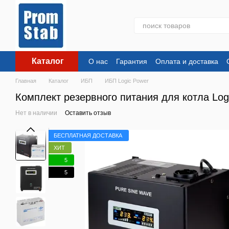
Перейти к основному контенту
Каталог
О нас
Гарантия
Оплата и доставка
Главная
Каталог
ИБП
ИБП Logic Power
Комплект резервного питания для котла Lo
Нет в наличии
Оставить отзыв
БЕСПЛАТНАЯ ДОСТАВКА
ХИТ
5
5