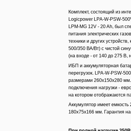
Комплект, состоящий из инт
Logicpower LPA-W-PSW-500VA
LPM-MG 12V - 20 Ah, был с
питания электрических газо
техники и других устройств
500/350 ВА/Вт) с чистой си
(на входе - от 140 до 275 В,
ИБП и аккумуляторная бата
перегрузок. LPA-W-PSW-500V
размерами 260х150х280 мм. 
подключения нагрузки - евр
на котором отображаются п
Аккумулятор имеет емкость 2
180х75х166 мм. Гарантия на
При полной нагрузке 350