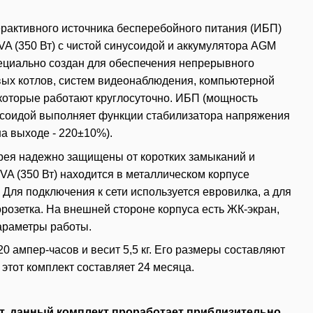
ерактивного источника бесперебойного питания (ИБП)
 (350 Вт) с чистой синусоидой и аккумулятора AGM
пециально создан для обеспечения непрерывного
вых котлов, систем видеонаблюдения, компьютерной
, которые работают круглосуточно. ИБП (мощность
нусоидой выполняет функции стабилизатора напряжения
 на выходе - 220±10%).
рея надежно защищены от коротких замыканий и
A (350 Вт) находится в металлическом корпусе
Для подключения к сети используется евровилка, а для
орозетка. На внешней стороне корпуса есть ЖК-экран,
араметры работы.
0 ампер-часов и весит 5,5 кг. Его размеры составляют
 этот комплект составляет 24 месяца.
Вт, данный комплект проработает приблизительно