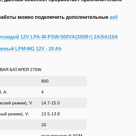
 работы можно подключить дополнительные
акб
соидой 12V LPA-W-PSW-500VA(350Вт) 2A/5A/10A
евый LPM-MG 12V - 20 Ah
ВАЯ БАТАРЕЯ 270W
800
, A:
4
ский режим), V:
14.7-15.0
ный режим), V:
13.5-13.8
20
мультигелевый AGM