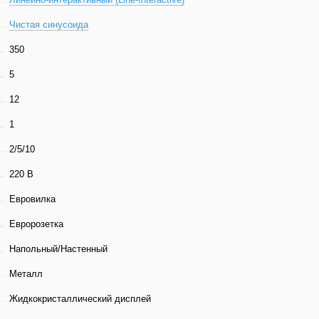
Чистая синусоида
350
5
12
1
2/5/10
220 В
Евровилка
Евророзетка
Напольный/Настенный
Металл
Жидкокристаллический дисплей