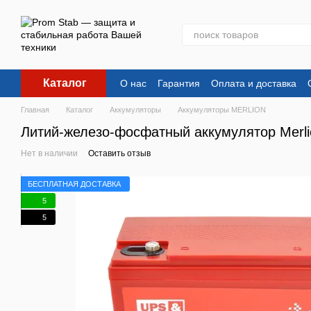
Перейти к основному контенту
Каталог
О нас
Гарантия
Оплата и доставка
Главная
Каталог
Аккумуляторы
Аккумуляторы MERLION
Литий-железо-фосфатный аккумулятор Merlio
Нет в наличии
Оставить отзыв
БЕСПЛАТНАЯ ДОСТАВКА
5
5