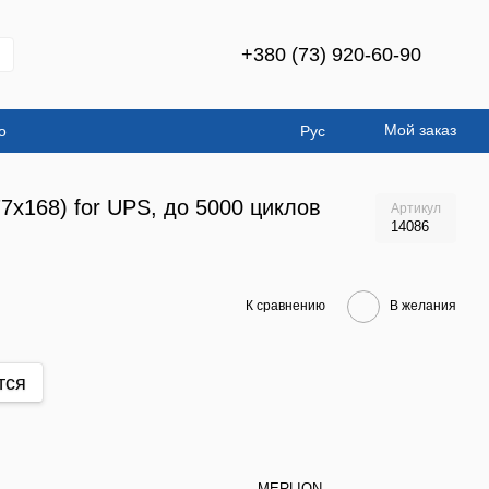
+380 (73) 920-60-90
Мой заказ
о
Рус
x168) for UPS, до 5000 циклов
Артикул
14086
К сравнению
В желания
тся
MERLION