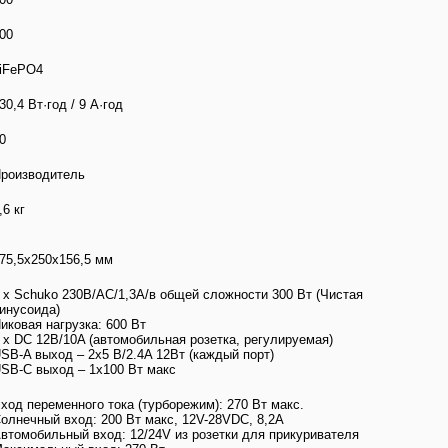
00
iFePO4
30,4 Вт·год / 9 А·год
0
роизводитель
,6 кг
75,5x250x156,5 мм
 x Schuko 230В/AC/1,3А/в общей сложности 300 Вт (Чистая
инусоида)
иковая нагрузка: 600 Вт
 х DC 12В/10A (автомобильная розетка, регулируемая)
SB-A выход – 2х5 В/2.4A 12Вт (каждый порт)
SB-C выход – 1х100 Вт макс
ход переменного тока (турборежим): 270 Вт макс.
олнечный вход: 200 Вт макс, 12V-28VDC, 8,2A
втомобильный вход: 12/24V из розетки для прикуривателя