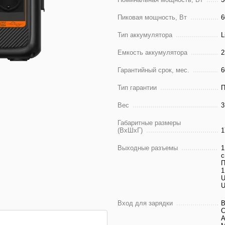
Пиковая мощность, Вт
6
Тип аккумулятора
L
Емкость аккумулятора
2
Гарантийный срок, мес.
6
Тип гарантии
П
Вес
3
Габаритные размеры
(ВхШхГ)
1
Выходные разъемы
1
с
П
1
U
U
Вход для зарядки
В
С
А