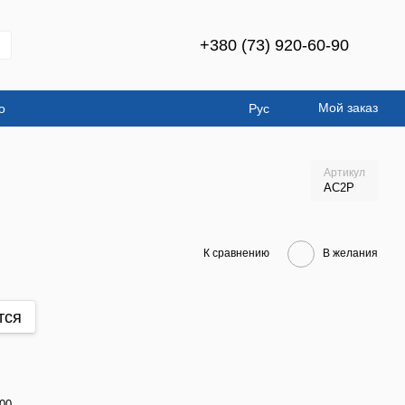
+380 (73) 920-60-90
Мой заказ
о
Рус
Артикул
AC2P
К сравнению
В желания
тся
00