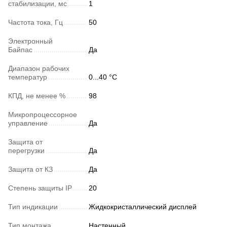
стабилизации, мс
1
Частота тока, Гц
50
Электронный
Байпас
Да
Диапазон рабочих
температур
0...40 °C
КПД, не менее %
98
Микропроцессорное
управление
Да
Защита от
перегрузки
Да
Защита от КЗ
Да
Степень защиты IP
20
Тип индикации
Жидкокристаллический дисплей
Тип монтажа
Настенный