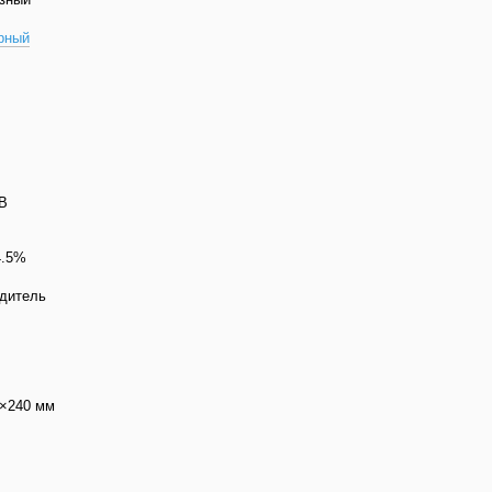
рный
В
 В
4.5%
дитель
×240 мм