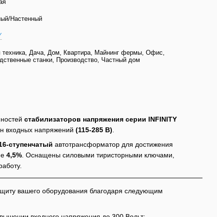
ая
ый/Настенный
Y
 техника, Дача, Дом, Квартира, Майнинг фермы, Офис,
дственные станки, Производство, Частный дом
нностей
стабилизаторов напряжения серии INFINITY
он входных напряжений
(115-285 В)
.
16-ступенчатый
автотрансформатор для достижения
не
4,5%
. Оснащены силовыми тиристорными ключами,
аботу.
ащиту вашего оборудования благодаря следующим
овышении входного напряжения до 300 Вольт;