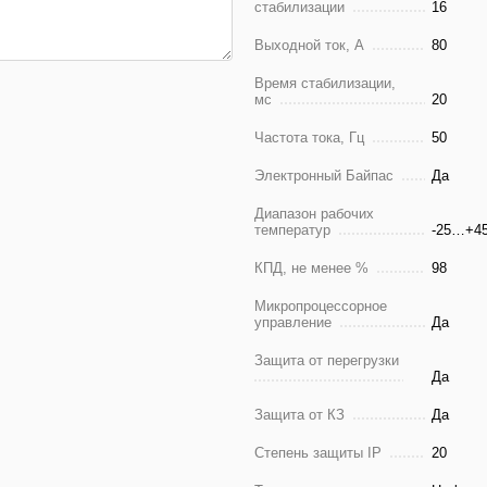
стабилизации
16
Выходной ток, А
80
Время стабилизации,
мс
20
Частота тока, Гц
50
Электронный Байпас
Да
Диапазон рабочих
температур
-25…+45
КПД, не менее %
98
Микропроцессорное
управление
Да
Защита от перегрузки
Да
Защита от КЗ
Да
Степень защиты IP
20