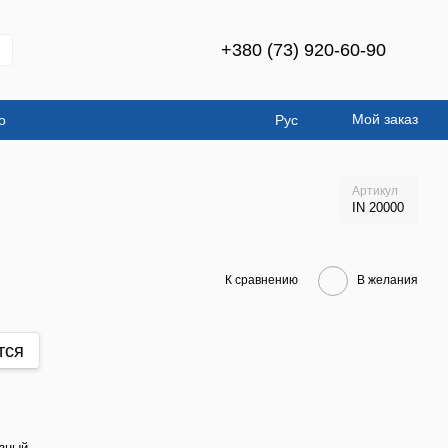
+380 (73) 920-60-90
Мой заказ
о
Рус
Артикул
IN 20000
К сравнению
В желания
тся
зный