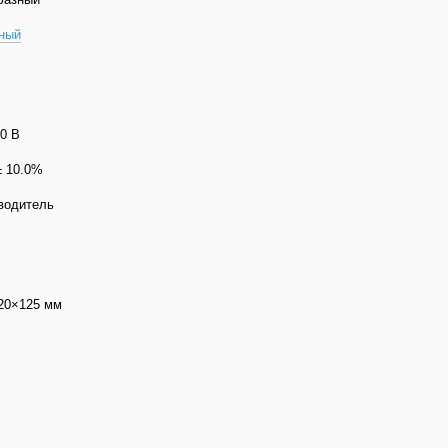
ный
60 В
± 10.0%
водитель
20×125 мм