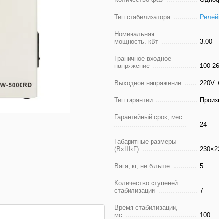
Тип стабилизатора
Релей
Номинальная
мощность, кВт
3.00
Граничное входное
напряжение
100-2
Выходное напряжение
220V 
Тип гарантии
Произ
Гарантийный срок, мес.
24
Габаритные размеры
(ВхШхГ)
230×2
Вага, кг, не більше
5
Количество ступеней
стабилизации
7
Время стабилизации,
мс
100