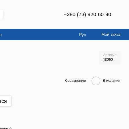
+380 (73) 920-60-90
Мой заказ
о
Рус
Артикул
10353
К сравнению
В желания
тся
фазный