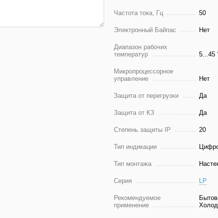
Частота тока, Гц
50
Электронный Байпас
Нет
Диапазон рабочих
температур
5...45
Микропроцессорное
управление
Нет
Защита от перегрузки
Да
Защита от КЗ
Да
Степень защиты IP
20
Тип индикации
Цифр
Тип монтажа
Насте
Серия
LP
Рекомендуемое
Бытов
применение
Холод