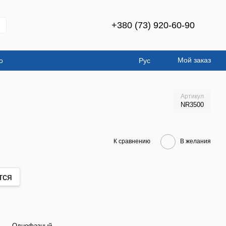
+380 (73) 920-60-90
Мой заказ
о
Рус
Артикул
NR3500
К сравнению
В желания
тся
Однофазный