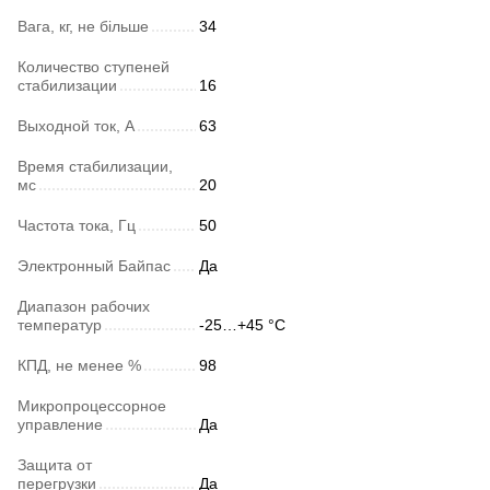
Вага, кг, не більше
34
Количество ступеней
стабилизации
16
Выходной ток, А
63
Время стабилизации,
мс
20
Частота тока, Гц
50
Электронный Байпас
Да
Диапазон рабочих
температур
-25…+45 °C
КПД, не менее %
98
Микропроцессорное
управление
Да
Защита от
перегрузки
Да