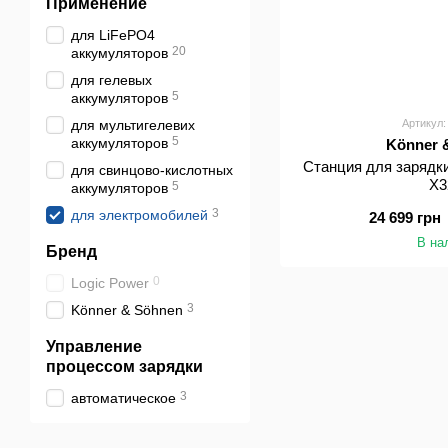
Применение
для LiFePO4
20
аккумуляторов
для гелевых
5
аккумуляторов
для мультигелевих
Артикул:
5
аккумуляторов
Könner 
Станция для зарядк
для свинцово-кислотных
X3
5
аккумуляторов
3
для электромобилей
24 699 грн
В на
Бренд
0
Logic Power
3
Könner & Söhnen
Управление
процессом зарядки
3
автоматическое