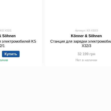
 KS X32/1
Артикул: KS X32/3
& Söhnen
Könner & Söhnen
и электромобилей KS
Станция для зарядки электромоби
2/1
X32/3
Купить
32 199 грн
личии
Нет в наличии