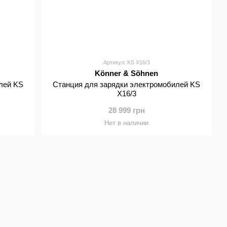
Артикул: KS X16/3
Könner & Söhnen
лей KS
Станция для зарядки электромобилей KS
X16/3
28 999 грн
Нет в наличии