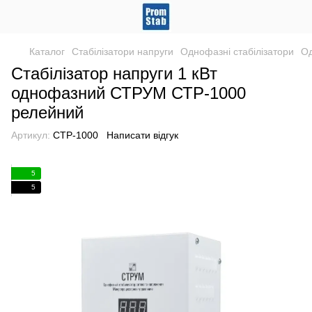
Каталог
Стабілізатори напруги
Однофазні стабілізатори
Од
Стабілізатор напруги 1 кВт
однофазний СТРУМ СТР-1000
релейний
Артикул:
СТР-1000
Написати відгук
5
5