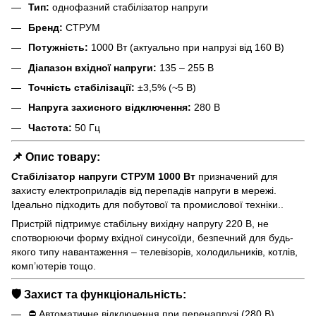
Тип:
однофазний стабілізатор напруги
Бренд:
СТРУМ
Потужність:
1000 Вт (актуально при напрузі від 160 В)
Діапазон вхідної напруги:
135 – 255 В
Точність стабілізації:
±3,5% (~5 В)
Напруга захисного відключення:
280 В
Частота:
50 Гц
📌 Опис товару:
Стабілізатор напруги СТРУМ 1000 Вт
призначений для
захисту електроприладів від перепадів напруги в мережі.
Ідеально підходить для побутової та промислової техніки..
Пристрій підтримує стабільну вихідну напругу 220 В, не
спотворюючи форму вхідної синусоїди, безпечний для будь-
якого типу навантаження – телевізорів, холодильників, котлів,
комп’ютерів тощо.
🛡️ Захист та функціональність:
⛔ Автоматичне відключення при перенапрузі (280 В)