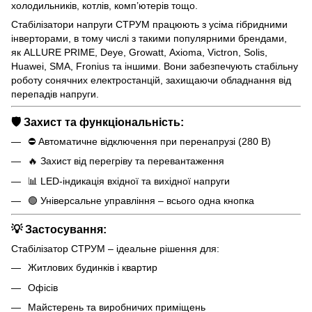
холодильників, котлів, комп’ютерів тощо.
Стабілізатори напруги СТРУМ працюють з усіма гібридними
інверторами, в тому числі з такими популярними брендами,
як ALLURE PRIME, Deye, Growatt, Axioma, Victron, Solis,
Huawei, SMA, Fronius та іншими. Вони забезпечують стабільну
роботу сонячних електростанцій, захищаючи обладнання від
перепадів напруги.
🛡️ Захист та функціональність:
⛔ Автоматичне відключення при перенапрузі (280 В)
🔥 Захист від перегріву та перевантаження
📊 LED-індикація вхідної та вихідної напруги
🟢 Універсальне управління – всього одна кнопка
💡 Застосування:
Стабілізатор СТРУМ – ідеальне рішення для:
Житлових будинків і квартир
Офісів
Майстерень та виробничих приміщень