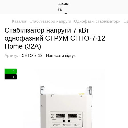
Каталог
Стабілізатори напруги
Однофазні стабілізатори
Од
Стабілізатор напруги 7 кВт
однофазний СТРУМ СНТО-7-12
Home (32А)
Артикул:
СНТО-7-12
Написати відгук
5
5