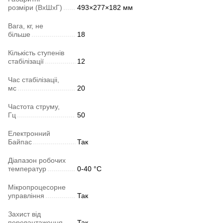
розміри (ВхШхГ)
493×277×182 мм
Вага, кг, не
більше
18
Кількість ступенів
стабілізації
12
Час стабілізаціі,
мс
20
Частота струму,
Гц
50
Електронний
Байпас
Так
Діапазон робочих
температур
0-40 °C
Мікропроцесорне
управління
Так
Захист від
перевантаження
Так