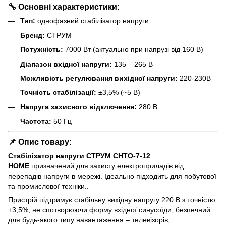
🔧 Основні характеристики:
Тип:
однофазний стабілізатор напруги
Бренд:
СТРУМ
Потужність:
7000 Вт (актуально при напрузі від 160 В)
Діапазон вхідної напруги:
135 – 265 В
Можливість регулювання вихідної напруги:
220-230В
Точність стабілізації:
±3,5% (~5 В)
Напруга захисного відключення:
280 В
Частота:
50 Гц
📌 Опис товару:
Стабілізатор напруги СТРУМ СНТО-7-12
HOME
призначений для захисту електроприладів від
перепадів напруги в мережі. Ідеально підходить для побутової
та промислової техніки..
Пристрій підтримує стабільну вихідну напругу 220 В з точністю
±3,5%, не спотворюючи форму вхідної синусоїди, безпечний
для будь-якого типу навантаження – телевізорів,