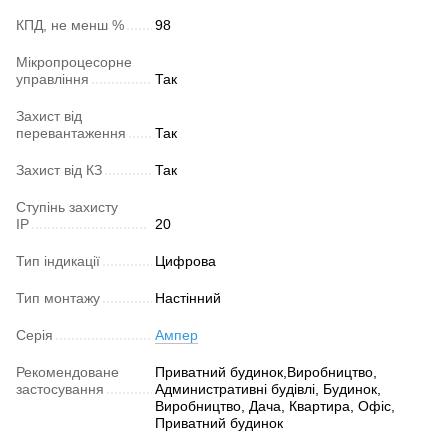
КПД, не менш %
98
Мікропроцесорне
управління
Так
Захист від
перевантаження
Так
Захист від КЗ
Так
Ступінь захисту
IP
20
Тип індикації
Цифрова
Тип монтажу
Настінний
Серія
Ампер
Рекомендоване
Приватний будинок,Виробництво,
застосування
Административні будівлі, Будинок,
Виробництво, Дача, Квартира, Офіс,
Приватний будинок