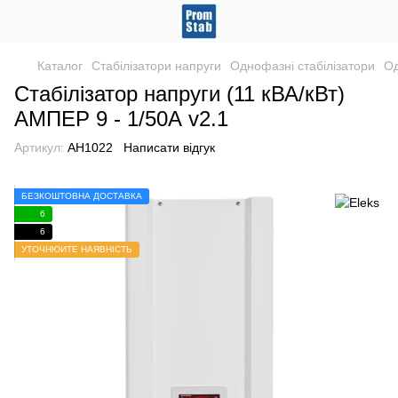
Каталог
Стабілізатори напруги
Однофазні стабілізатори
Од
Стабілізатор напруги (11 кВА/кВт)
АМПЕР 9 - 1/50А v2.1
Артикул:
АН1022
Написати відгук
БЕЗКОШТОВНА ДОСТАВКА
6
6
УТОЧНЮЙТЕ НАЯВНІСТЬ