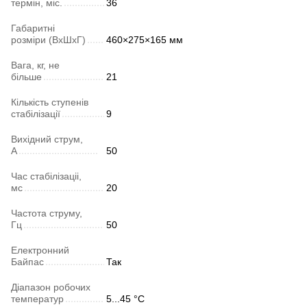
термін, міс.
36
Габаритні
розміри (ВхШхГ)
460×275×165 мм
Вага, кг, не
більше
21
Кількість ступенів
стабілізації
9
Вихідний струм,
А
50
Час стабілізаціі,
мс
20
Частота струму,
Гц
50
Електронний
Байпас
Так
Діапазон робочих
температур
5...45 °C