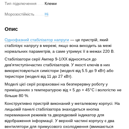
Тип підключення
Клеми
Морозостійкість
Ні
Опис
Однофазний стабілізатор напруги
— це пристрій, який
стабілізує напругу в мережі, якщо вона виходить за межі
нормальних параметрів, а саме утримує її в межах 220 В.
Стабілізатори серії Ампер 9-1/ХХ відносяться до
дев'ятиступінчастих стабілізаторів. У якості ключів в них
використовуються симістори (моделі від 5.5 до 9 кВт) або
тиристори (моделі від 11 до 27 кВт).
Моделі цієї серії розраховані на безперервну роботу у
приміщеннях з температурою від + 5 до + 45°С і вологістю не
більше 80 %.
Конструктивно пристрій виконаний у металевому корпусі. На
лицьовій панелі стабілізатора знаходиться кнопка
перемикання режимів та дворядковий індикатор для
відображення інформації. У верхній частині корпусу є два
вентилятори для примусового охолодження (вмикаються