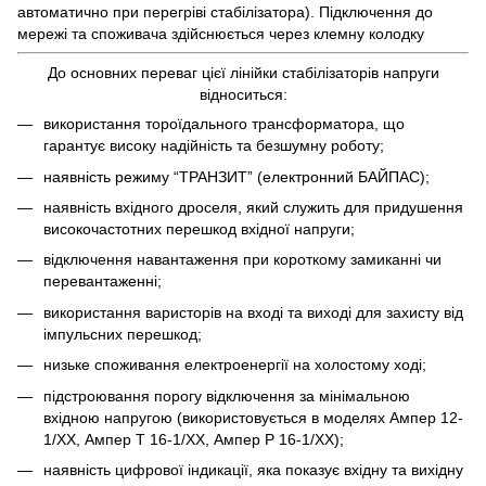
автоматично при перегріві стабілізатора). Підключення до
мережі та споживача здійснюється через клемну колодку
До основних переваг цієї лінійки стабілізаторів напруги
відноситься:
використання тороїдального трансформатора, що
гарантує високу надійність та безшумну роботу;
наявність режиму “ТРАНЗИТ” (електронний БАЙПАС);
наявність вхідного дроселя, який служить для придушення
високочастотних перешкод вхідної напруги;
відключення навантаження при короткому замиканні чи
перевантаженні;
використання варисторів на вході та виході для захисту від
імпульсних перешкод;
низьке споживання електроенергії на холостому ході;
підстроювання порогу відключення за мінімальною
вхідною напругою (використовується в моделях Ампер 12-
1/ХХ, Ампер Т 16-1/ХХ, Ампер Р 16-1/ХХ);
наявність цифрової індикації, яка показує вхідну та вихідну