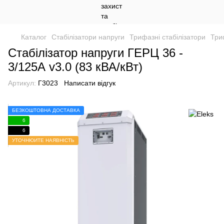
Каталог
Стабілізатори напруги
Трифазні стабілізатори
Три
Стабілізатор напруги ГЕРЦ 36 -
3/125А v3.0 (83 кВА/кВт)
Артикул:
Г3023
Написати відгук
БЕЗКОШТОВНА ДОСТАВКА
6
6
УТОЧНЮЙТЕ НАЯВНІСТЬ