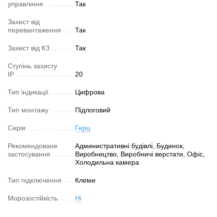
управління
Так
Захист від
перевантаження
Так
Захист від КЗ
Так
Ступінь захисту
IP
20
Тип індикації
Цифрова
Тип монтажу
Підлоговий
Серія
Герц
Рекомендоване
Административні будівлі, Будинок,
застосування
Виробництво, Виробничі верстати, Офіс,
Холодильна камера
Тип підключення
Клеми
Морозостійкість
Ні