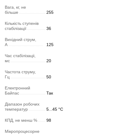
Вага, кг, не
більше
255
Кількість ступенів
стабілізації
36
Вихідний струм,
А
125
Час стабілізаціі,
мс
20
Частота струму,
Гц
50
Електронний
Байпас
Так
Діапазон робочих
температур
5...45 °C
КПД, не менш %
98
Мікропроцесорне