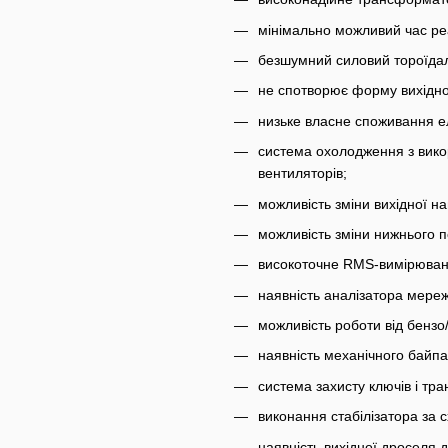
мінімально можливий час реак
безшумний силовий тороїда
не спотворює форму вихідно
низьке власне споживання ел
система охолодження з вико
вентиляторів;
можливість зміни вихідної н
можливість зміни нижнього п
високоточне RMS-вимірюванн
наявність аналізатора мережі
можливість роботи від бензо
наявність механічного байпа
система захисту ключів і тр
виконання стабілізатора за 
наявність вихідної дроселя