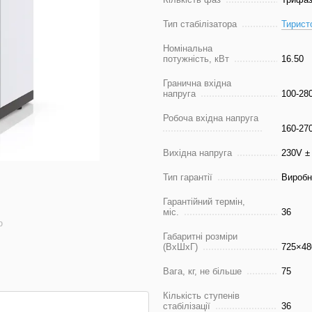
Тип стабілізатора
Тирист
Номінальна
потужність, кВт
16.50
Гранична вхідна
напруга
100-28
Робоча вхідна напруга
160-27
Вихідна напруга
230V ±
Тип гарантії
Виробн
Гарантійний термін,
міс.
36
ю
Габаритні розміри
(ВхШхГ)
725×48
Вага, кг, не більше
75
Кількість ступенів
стабілізації
36