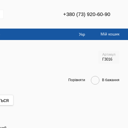
+380 (73) 920-60-90
Мій кошик
о
Укр
Артикул
Г3016
Порівняти
В бажання
ться
ний