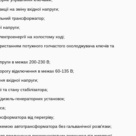
ції на зміну вхідної напруги;
льний трансформатор;
ї напруги;
ектроенергії на холостому ході;
ристанням потужного голчастого охолоджувача ключів та
апруги в межах 200-230 В;
орогу відключення в межах 60-135 В;
я вхідної напруги;
 та стану стабілізатора;
/дизель-генераторних установок;
са;
ансформатора від перегріву;
схемою автотрансформатора без гальванічної розв'язки;
 для придушення високочастотних перешкод від живлячої