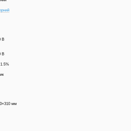
орний
0 В
0 В
 1.5%
ик
0×310 мм