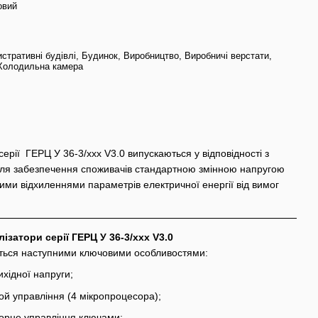
овий
стративні будівлі, Будинок, Виробництво, Виробничі верстати,
Холодильна камера
серії ГЕРЦ У 36-3/ххх V3.0 випускаються у відповідності з
для забезпечення споживачів стандартною змінною напругою
ими відхиленнями параметрів електричної енергії від вимог
лізатори серії ГЕРЦ У 36-3/ххх V3.0
ться наступними ключовими особливостями:
вихідної напруги;
ой управління (4 мікропроцесора);
орне управління ключами;