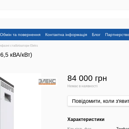
Обмін та повернення
Контактна інформація
Блог
Партнерств
ифазні стабілізатори Eleks
6,5 кВА/кВт)
84 000 грн
Немає в наявності
Повідомити, коли з'яви
Характеристики
Кількість фаз
Трифаз