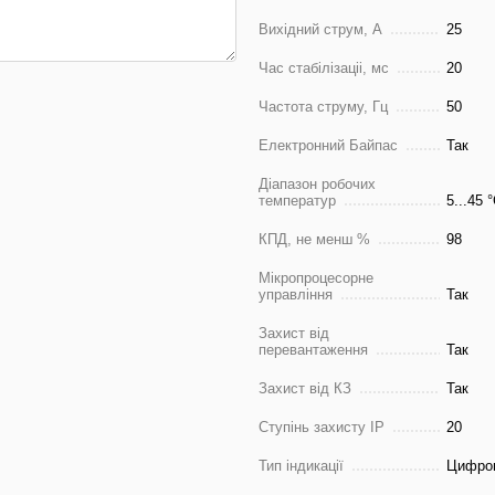
Вихідний струм, А
25
Час стабілізаціі, мс
20
Частота струму, Гц
50
Електронний Байпас
Так
Діапазон робочих
температур
5...45 
КПД, не менш %
98
Мікропроцесорне
управління
Так
Захист від
перевантаження
Так
Захист від КЗ
Так
Ступінь захисту IP
20
Тип індикації
Цифро