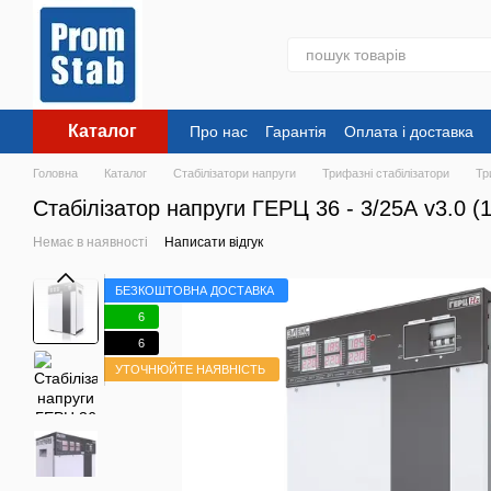
Перейти до основного контенту
Каталог
Про нас
Гарантія
Оплата і доставка
Головна
Каталог
Стабілізатори напруги
Трифазні стабілізатори
Тр
Стабілізатор напруги ГЕРЦ 36 - 3/25А v3.0 (1
Немає в наявності
Написати відгук
БЕЗКОШТОВНА ДОСТАВКА
6
6
УТОЧНЮЙТЕ НАЯВНІСТЬ