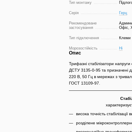
Тип монтажу
Підлог
Серія
Герц
Рекомендоване
Админи
застосування
Офіс, 
Тип підключення
Клеми
Морозостійкість
Ні
Опис
Трифазні стабілізатори напруги 
ДСТУ 3135-0-95 та призначені 
220 В, 50 Гц в мережах з тривал
ГОСТ 13109-97.
Стабі
характеризує
висока точність стабілізації 
розділене мікроконтроллерн
високонадійне трансформат