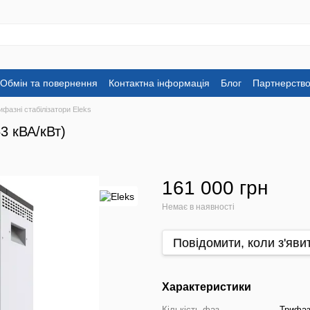
Обмін та повернення
Контактна інформація
Блог
Партнерств
ифазні стабілізатори Eleks
3 кВА/кВт)
161 000 грн
Немає в наявності
Повідомити, коли з'яви
Характеристики
Кількість фаз
Трифаз