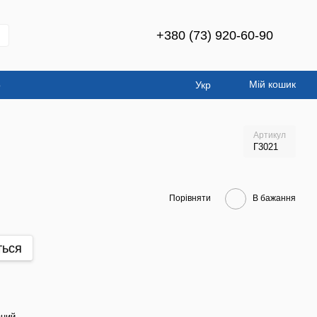
+380 (73) 920-60-90
Мій кошик
о
Укр
Артикул
Г3021
Порівняти
В бажання
ться
ний