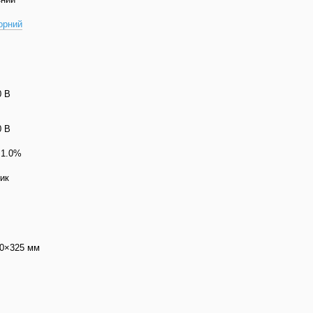
орний
0 В
0 В
 1.0%
ик
0×325 мм