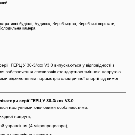
овий
стративні будівлі, Будинок, Виробництво, Виробничі верстати,
Холодильна камера
серії ГЕРЦ У 36-3/ххх V3.0 випускаються у відповідності з
для забезпечення споживачів стандартною змінною напругою
ими відхиленнями параметрів електричної енергії від вимог
лізатори серії ГЕРЦ У 36-3/ххх V3.0
ться наступними ключовими особливостями:
вихідної напруги;
ой управління (4 мікропроцесора);
орне управління ключами;