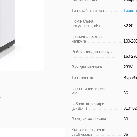
Тип стабілізатора
Тирист
Номінальна
потужність, кВт
52.80
Гранична вхідна
напруга
100-28
Робоча вхідна напруга
160-27
Вихідна напруга
230V ±
Тип гарантії
Виробн
Гарантійний термін,
міс.
36
ю
Габаритні розміри
(ВхШхГ)
810×52
Вага, кг, не більше
80
Кількість ступенів
стабілізації
36