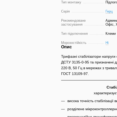
Тип монтажу
Підлог
Серія
Герц
Рекомендоване
Админи
застосування
Офіс, 
Тип підключення
Клеми
Морозостійкість
Ні
Опис
Трифазні стабілізатори напруги 
ДСТУ 3135-0-95 та призначені 
220 В, 50 Гц в мережах з тривал
ГОСТ 13109-97.
Стабі
характеризує
висока точність стабілізації 
розділене мікроконтроллерн
високонадійне трансформат