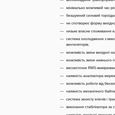
мінімально можливий час реак
безшумний силовий тороїда
не спотворює форму вихідно
низьке власне споживання ел
система охолодження з вико
вентиляторів;
можливість зміни вихідної н
можливість зміни нижнього п
високоточне RMS-вимірюванн
наявність аналізатора мережі
можливість роботи від бензо
наявність механічного байпа
система захисту ключів і тр
виконання стабілізатора за 
наявність вихідної дроселя