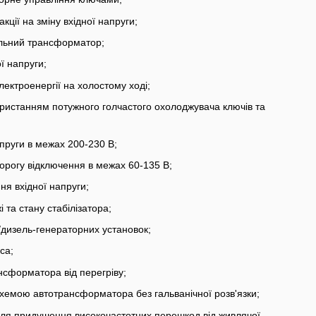
ції на зміну вхідної напруги;
льний трансформатор;
ї напруги;
ектроенергії на холостому ході;
ристанням потужного голчастого охолоджувача ключів та
апруги в межах 200-230 В;
орогу відключення в межах 60-135 В;
я вхідної напруги;
 та стану стабілізатора;
/дизель-генераторних установок;
са;
ансформатора від перегріву;
схемою автотрансформатора без гальванічної розв'язки;
 для придушення високочастотних перешкод від живлячої