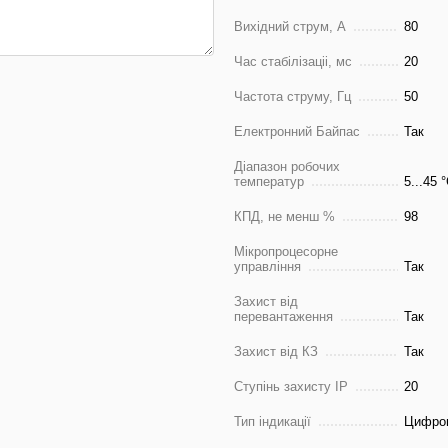
Вихідний струм, А
80
Час стабілізаціі, мс
20
Частота струму, Гц
50
Електронний Байпас
Так
Діапазон робочих
температур
5...45 
КПД, не менш %
98
Мікропроцесорне
управління
Так
Захист від
перевантаження
Так
Захист від КЗ
Так
Ступінь захисту IP
20
Тип індикації
Цифро